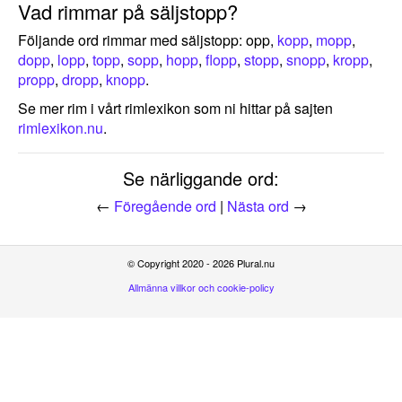
Vad rimmar på säljstopp?
Följande ord rimmar med säljstopp: opp,
kopp
,
mopp
,
dopp
,
lopp
,
topp
,
sopp
,
hopp
,
flopp
,
stopp
,
snopp
,
kropp
,
propp
,
dropp
,
knopp
.
Se mer rim i vårt rimlexikon som ni hittar på sajten
rimlexikon.nu
.
Se närliggande ord:
←
Föregående ord
|
Nästa ord
→
© Copyright 2020 - 2026 Plural.nu
Allmänna villkor och cookie-policy