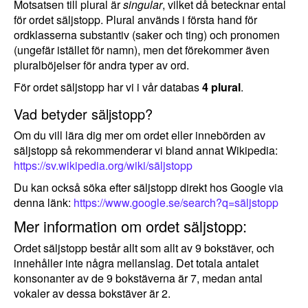
Motsatsen till plural är
singular
, vilket då betecknar ental
för ordet säljstopp. Plural används i första hand för
ordklasserna substantiv (saker och ting) och pronomen
(ungefär istället för namn), men det förekommer även
pluralböjelser för andra typer av ord.
För ordet säljstopp har vi i vår databas
4 plural
.
Vad betyder säljstopp?
Om du vill lära dig mer om ordet eller innebörden av
säljstopp så rekommenderar vi bland annat Wikipedia:
https://sv.wikipedia.org/wiki/säljstopp
Du kan också söka efter säljstopp direkt hos Google via
denna länk:
https://www.google.se/search?q=säljstopp
Mer information om ordet säljstopp:
Ordet säljstopp består allt som allt av 9 bokstäver, och
innehåller inte några mellanslag. Det totala antalet
konsonanter av de 9 bokstäverna är 7, medan antal
vokaler av dessa bokstäver är 2.