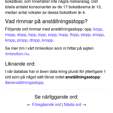
bokstäver, och innehåller inte några mellanslag. Det
totala antalet konsonanter av de 17 bokstäverna är 13,
medan antal vokaler av dessa bokstäver är 4.
Vad rimmar på anställningsstopp?
Följande ord rimmar med anställningsstopp: opp,
kopp
,
mopp
,
dopp
,
lopp
,
topp
,
sopp
,
hopp
,
flopp
,
stopp
,
snopp
,
kropp
,
propp
,
dropp
,
knopp
.
Se mer rim i vårt rimlexikon som ni hittar på sajten
rimlexikon.nu
.
Liknande ord:
I vår databas har vi även data kring plural för ytterligare 1
ord som på något sätt liknar ordet
anställningsstopp
:
återanställningsstopp
.
Se närliggande ord:
←
Föregående ord
|
Nästa ord
→