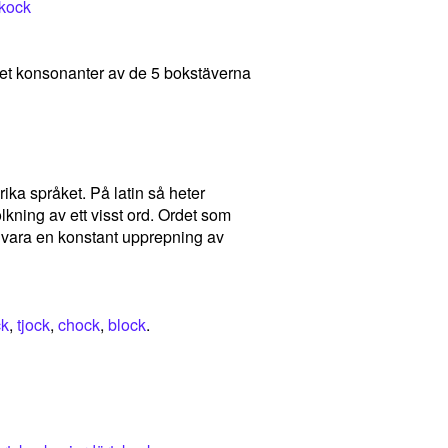
skock
talet konsonanter av de 5 bokstäverna
rika språket. På latin så heter
ning av ett visst ord. Ordet som
et vara en konstant upprepning av
ck
,
tjock
,
chock
,
block
.