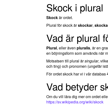
Skock i plural
Skock
är ordet.
Plural för skock är
skockar
,
skocka
Vad är plural 
Plural
, eller även
pluralis
, är en g
en böjningsform som används när man
Motsatsen till plural är
singular
, vil
och ting) och pronomen (ungefär istä
För ordet skock har vi i vår databas
Vad betyder s
Om du vill lära dig mer om ordet el
https://sv.wikipedia.org/wiki/skock