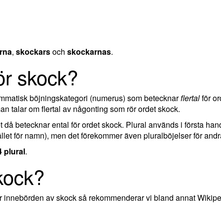
rna
,
skockars
och
skockarnas
.
för skock?
rammatisk böjningskategori (numerus) som betecknar
flertal
för or
 talar om flertal av någonting som rör ordet skock.
ket då betecknar ental för ordet skock. Plural används i första ha
llet för namn), men det förekommer även pluralböjelser för andra
4 plural
.
kock?
ler innebörden av skock så rekommenderar vi bland annat Wikipe