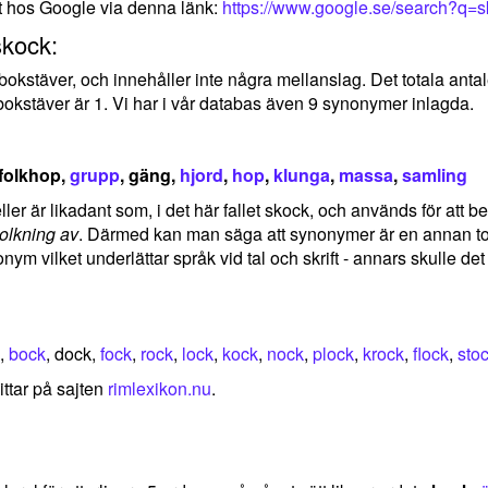
t hos Google via denna länk:
https://www.google.se/search?q=
skock:
5 bokstäver, och innehåller inte några mellanslag. Det totala an
bokstäver är 1. Vi har i vår databas även 9 synonymer inlagda.
 folkhop,
grupp
, gäng,
hjord
,
hop
,
klunga
,
massa
,
samling
er är likadant som, i det här fallet skock, och används för att be
tolkning av
. Därmed kan man säga att synonymer är en annan tolk
nym vilket underlättar språk vid tal och skrift - annars skulle d
k,
bock
, dock,
fock
,
rock
,
lock
,
kock
,
nock
,
plock
,
krock
,
flock
,
sto
ittar på sajten
rimlexikon.nu
.