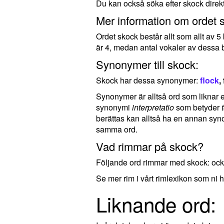
Du kan också söka efter skock direk
Mer information om ordet 
Ordet skock består allt som allt av 
är 4, medan antal vokaler av dessa 
Synonymer till skock:
Skock har dessa synonymer:
flock
,
Synonymer är alltså ord som liknar ell
synonymi
interpretatio
som betyder
berättas kan alltså ha en annan syno
samma ord.
Vad rimmar på skock?
Följande ord rimmar med skock: oc
Se mer rim i vårt rimlexikon som ni h
Liknande ord: