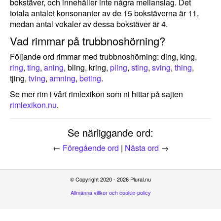
bokstäver, och innehåller inte några mellanslag. Det
totala antalet konsonanter av de 15 bokstäverna är 11,
medan antal vokaler av dessa bokstäver är 4.
Vad rimmar på trubbnoshörning?
Följande ord rimmar med trubbnoshörning: ding, king,
ring
,
ting
,
aning
, bling, kring,
pling
,
sting
,
sving
,
thing
,
tjing,
tving
,
amning
,
beting
.
Se mer rim i vårt rimlexikon som ni hittar på sajten
rimlexikon.nu
.
Se närliggande ord:
←
Föregående ord
|
Nästa ord
→
© Copyright 2020 - 2026 Plural.nu
Allmänna villkor och cookie-policy