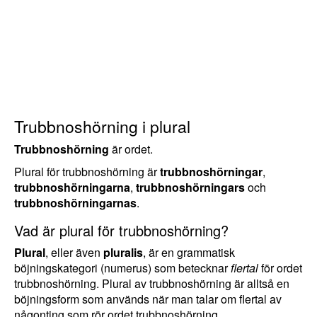
Trubbnoshörning i plural
Trubbnoshörning
är ordet.
Plural för trubbnoshörning är
trubbnoshörningar
,
trubbnoshörningarna
,
trubbnoshörningars
och
trubbnoshörningarnas
.
Vad är plural för trubbnoshörning?
Plural
, eller även
pluralis
, är en grammatisk
böjningskategori (numerus) som betecknar
flertal
för ordet
trubbnoshörning. Plural av trubbnoshörning är alltså en
böjningsform som används när man talar om flertal av
någonting som rör ordet trubbnoshörning.