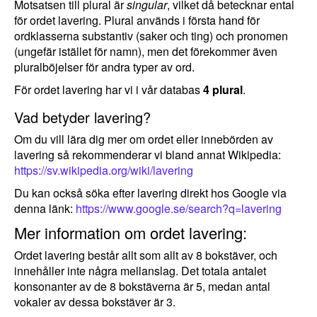
Motsatsen till plural är
singular
, vilket då betecknar ental
för ordet lavering. Plural används i första hand för
ordklasserna substantiv (saker och ting) och pronomen
(ungefär istället för namn), men det förekommer även
pluralböjelser för andra typer av ord.
För ordet lavering har vi i vår databas
4 plural
.
Vad betyder lavering?
Om du vill lära dig mer om ordet eller innebörden av
lavering så rekommenderar vi bland annat Wikipedia:
https://sv.wikipedia.org/wiki/lavering
Du kan också söka efter lavering direkt hos Google via
denna länk:
https://www.google.se/search?q=lavering
Mer information om ordet lavering:
Ordet lavering består allt som allt av 8 bokstäver, och
innehåller inte några mellanslag. Det totala antalet
konsonanter av de 8 bokstäverna är 5, medan antal
vokaler av dessa bokstäver är 3.