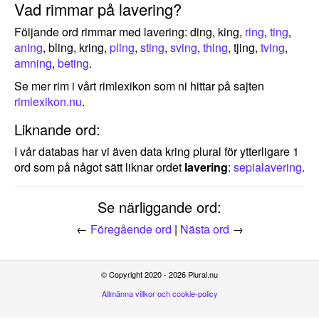
Vad rimmar på lavering?
Följande ord rimmar med lavering: ding, king,
ring
,
ting
,
aning
, bling, kring,
pling
,
sting
,
sving
,
thing
, tjing,
tving
,
amning
,
beting
.
Se mer rim i vårt rimlexikon som ni hittar på sajten
rimlexikon.nu
.
Liknande ord:
I vår databas har vi även data kring plural för ytterligare 1
ord som på något sätt liknar ordet
lavering
:
sepialavering
.
Se närliggande ord:
←
Föregående ord
|
Nästa ord
→
© Copyright 2020 - 2026 Plural.nu
Allmänna villkor och cookie-policy