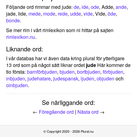
Följande ord rimmar med jude:
de
,
ide
,
ode
, Adde,
ande
,
jade, lide,
mede
,
mode
,
rede
,
udde
,
vide
, Vide,
öde
,
bonde
.
Se mer rim i vårt rimlexikon som ni hittar på sajten
rimlexikon.nu
.
Liknande ord:
I vår databas har vi även data kring plural för ytterligare
13 ord som på något sätt liknar ordet
jude
Här kommer de
tio första:
barnförbjuden
,
bjuden
,
bortbjuden
,
förbjuden
,
inbjuden
,
judehatare
,
judespansk
,
ljuden
,
objuden
och
oinbjuden
.
Se närliggande ord:
←
Föregående ord
|
Nästa ord
→
© Copyright 2020 - 2026 Plural.nu