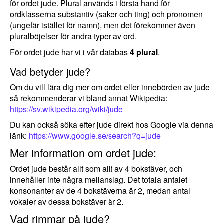
för ordet jude. Plural används i första hand för
ordklasserna substantiv (saker och ting) och pronomen
(ungefär istället för namn), men det förekommer även
pluralböjelser för andra typer av ord.
För ordet jude har vi i vår databas
4 plural
.
Vad betyder jude?
Om du vill lära dig mer om ordet eller innebörden av jude
så rekommenderar vi bland annat Wikipedia:
https://sv.wikipedia.org/wiki/jude
Du kan också söka efter jude direkt hos Google via denna
länk:
https://www.google.se/search?q=jude
Mer information om ordet jude:
Ordet jude består allt som allt av 4 bokstäver, och
innehåller inte några mellanslag. Det totala antalet
konsonanter av de 4 bokstäverna är 2, medan antal
vokaler av dessa bokstäver är 2.
Vad rimmar på jude?