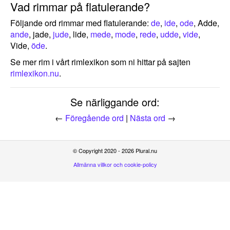
Vad rimmar på flatulerande?
Följande ord rimmar med flatulerande:
de
,
ide
,
ode
, Adde,
ande
, jade,
jude
, lide,
mede
,
mode
,
rede
,
udde
,
vide
,
Vide,
öde
.
Se mer rim i vårt rimlexikon som ni hittar på sajten
rimlexikon.nu
.
Se närliggande ord:
←
Föregående ord
|
Nästa ord
→
© Copyright 2020 - 2026 Plural.nu
Allmänna villkor och cookie-policy