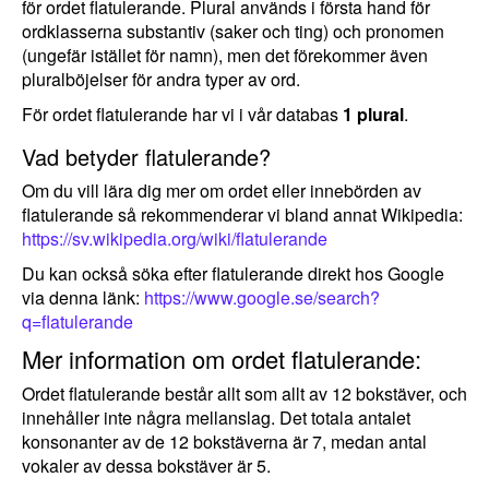
för ordet flatulerande. Plural används i första hand för
ordklasserna substantiv (saker och ting) och pronomen
(ungefär istället för namn), men det förekommer även
pluralböjelser för andra typer av ord.
För ordet flatulerande har vi i vår databas
1 plural
.
Vad betyder flatulerande?
Om du vill lära dig mer om ordet eller innebörden av
flatulerande så rekommenderar vi bland annat Wikipedia:
https://sv.wikipedia.org/wiki/flatulerande
Du kan också söka efter flatulerande direkt hos Google
via denna länk:
https://www.google.se/search?
q=flatulerande
Mer information om ordet flatulerande:
Ordet flatulerande består allt som allt av 12 bokstäver, och
innehåller inte några mellanslag. Det totala antalet
konsonanter av de 12 bokstäverna är 7, medan antal
vokaler av dessa bokstäver är 5.