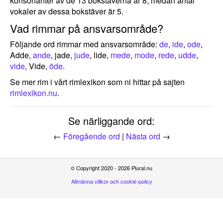
konsonanter av de 13 bokstäverna är 8, medan antal
vokaler av dessa bokstäver är 5.
Vad rimmar på ansvarsområde?
Följande ord rimmar med ansvarsområde:
de
,
ide
,
ode
,
Adde,
ande
, jade,
jude
, lide,
mede
,
mode
,
rede
,
udde
,
vide
, Vide,
öde
.
Se mer rim i vårt rimlexikon som ni hittar på sajten
rimlexikon.nu
.
Se närliggande ord:
←
Föregående ord
|
Nästa ord
→
© Copyright 2020 - 2026 Plural.nu
Allmänna villkor och cookie-policy