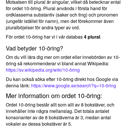
Motsatsen till plural är
singular
, vilket då betecknar ental
för ordet 10-öring. Plural används i första hand för
ordklasserna substantiv (saker och ting) och pronomen
(ungefär istället för namn), men det förekommer även
pluralböjelser för andra typer av ord.
För ordet 10-öring har vi i vår databas
4 plural
.
Vad betyder 10-öring?
Om du vill lära dig mer om ordet eller innebörden av 10-
öring så rekommenderar vi bland annat Wikipedia:
https://sv.wikipedia.org/wiki/10-öring
Du kan också söka efter 10-öring direkt hos Google via
denna länk:
https://www.google.se/search?q=10-öring
Mer information om ordet 10-öring:
Ordet 10-öring består allt som allt av 8 bokstäver, och
innehåller inte några mellanslag. Det totala antalet
konsonanter av de 8 bokstäverna är 3, medan antal
vokaler av dessa bokstäver är 5.