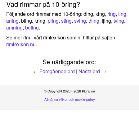
Vad rimmar på 10-öring?
Följande ord rimmar med 10-öring: ding, king,
ring
,
ting
,
aning
, bling, kring,
pling
,
sting
,
sving
,
thing
, tjing,
tving
,
amning
,
beting
.
Se mer rim i vårt rimlexikon som ni hittar på sajten
rimlexikon.nu
.
Se närliggande ord:
←
Föregående ord
|
Nästa ord
→
© Copyright 2020 - 2026 Plural.nu
Allmänna villkor och cookie-policy