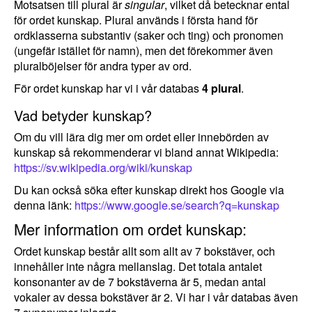
Motsatsen till plural är
singular
, vilket då betecknar ental
för ordet kunskap. Plural används i första hand för
ordklasserna substantiv (saker och ting) och pronomen
(ungefär istället för namn), men det förekommer även
pluralböjelser för andra typer av ord.
För ordet kunskap har vi i vår databas
4 plural
.
Vad betyder kunskap?
Om du vill lära dig mer om ordet eller innebörden av
kunskap så rekommenderar vi bland annat Wikipedia:
https://sv.wikipedia.org/wiki/kunskap
Du kan också söka efter kunskap direkt hos Google via
denna länk:
https://www.google.se/search?q=kunskap
Mer information om ordet kunskap:
Ordet kunskap består allt som allt av 7 bokstäver, och
innehåller inte några mellanslag. Det totala antalet
konsonanter av de 7 bokstäverna är 5, medan antal
vokaler av dessa bokstäver är 2. Vi har i vår databas även