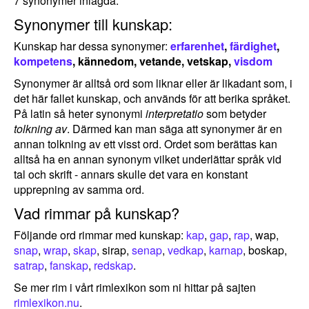
7 synonymer inlagda.
Synonymer till kunskap:
Kunskap har dessa synonymer:
erfarenhet
,
färdighet
,
kompetens
, kännedom, vetande, vetskap,
visdom
Synonymer är alltså ord som liknar eller är likadant som, i
det här fallet kunskap, och används för att berika språket.
På latin så heter synonymi
interpretatio
som betyder
tolkning av
. Därmed kan man säga att synonymer är en
annan tolkning av ett visst ord. Ordet som berättas kan
alltså ha en annan synonym vilket underlättar språk vid
tal och skrift - annars skulle det vara en konstant
upprepning av samma ord.
Vad rimmar på kunskap?
Följande ord rimmar med kunskap:
kap
,
gap
,
rap
, wap,
snap
,
wrap
,
skap
, sirap,
senap
,
vedkap
,
karnap
, boskap,
satrap
,
fanskap
,
redskap
.
Se mer rim i vårt rimlexikon som ni hittar på sajten
rimlexikon.nu
.