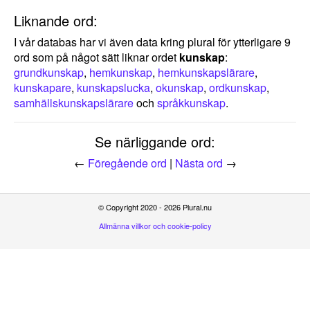
Liknande ord:
I vår databas har vi även data kring plural för ytterligare 9
ord som på något sätt liknar ordet
kunskap
:
grundkunskap
,
hemkunskap
,
hemkunskapslärare
,
kunskapare
,
kunskapslucka
,
okunskap
,
ordkunskap
,
samhällskunskapslärare
och
språkkunskap
.
Se närliggande ord:
←
Föregående ord
|
Nästa ord
→
© Copyright 2020 - 2026 Plural.nu
Allmänna villkor och cookie-policy