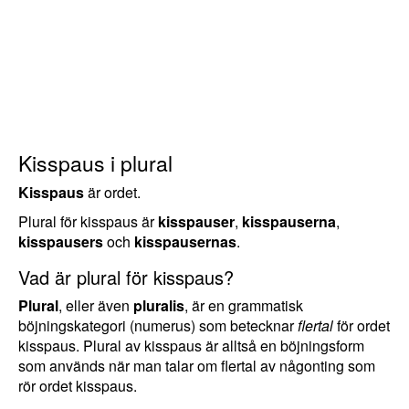
Kisspaus i plural
Kisspaus
är ordet.
Plural för kisspaus är
kisspauser
,
kisspauserna
,
kisspausers
och
kisspausernas
.
Vad är plural för kisspaus?
Plural
, eller även
pluralis
, är en grammatisk
böjningskategori (numerus) som betecknar
flertal
för ordet
kisspaus. Plural av kisspaus är alltså en böjningsform
som används när man talar om flertal av någonting som
rör ordet kisspaus.