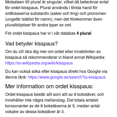
Motsatsen till plural är
singular
, vilket då betecknar ental
för ordet kisspaus. Plural används i första hand för
ordklasserna substantiv (saker och ting) och pronomen
(ungefär istället för namn), men det förekommer även
pluralböjelser för andra typer av ord.
För ordet kisspaus har vi i vår databas
4 plural
.
Vad betyder kisspaus?
Om du vill lära dig mer om ordet eller innebörden av
kisspaus så rekommenderar vi bland annat Wikipedia:
https://sv.wikipedia.org/wiki/kisspaus
Du kan också söka efter kisspaus direkt hos Google via
denna länk:
https://www.google.se/search?q=kisspaus
Mer information om ordet kisspaus:
Ordet kisspaus består allt som allt av 8 bokstäver, och
innehåller inte några mellanslag. Det totala antalet
konsonanter av de 8 bokstäverna är 5, medan antal
vokaler av dessa bokstäver är 3.