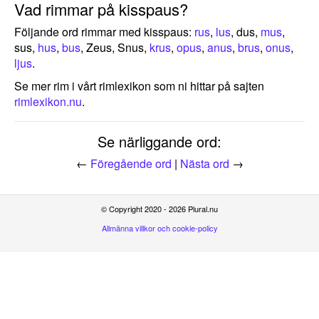
Vad rimmar på kisspaus?
Följande ord rimmar med kisspaus:
rus
,
lus
, dus,
mus
,
sus,
hus
,
bus
, Zeus, Snus,
krus
,
opus
,
anus
,
brus
,
onus
,
ljus
.
Se mer rim i vårt rimlexikon som ni hittar på sajten
rimlexikon.nu
.
Se närliggande ord:
←
Föregående ord
|
Nästa ord
→
© Copyright 2020 - 2026 Plural.nu
Allmänna villkor och cookie-policy