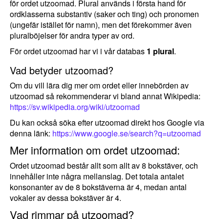
för ordet utzoomad. Plural används i första hand för
ordklasserna substantiv (saker och ting) och pronomen
(ungefär istället för namn), men det förekommer även
pluralböjelser för andra typer av ord.
För ordet utzoomad har vi i vår databas
1 plural
.
Vad betyder utzoomad?
Om du vill lära dig mer om ordet eller innebörden av
utzoomad så rekommenderar vi bland annat Wikipedia:
https://sv.wikipedia.org/wiki/utzoomad
Du kan också söka efter utzoomad direkt hos Google via
denna länk:
https://www.google.se/search?q=utzoomad
Mer information om ordet utzoomad:
Ordet utzoomad består allt som allt av 8 bokstäver, och
innehåller inte några mellanslag. Det totala antalet
konsonanter av de 8 bokstäverna är 4, medan antal
vokaler av dessa bokstäver är 4.
Vad rimmar på utzoomad?