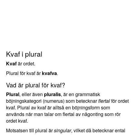
Kvaf i plural
Kvaf
är ordet.
Plural för kvaf är
kvafva
.
Vad är plural för kvaf?
Plural
, eller även
pluralis
, är en grammatisk
böjningskategori (numerus) som betecknar
flertal
för ordet
kvaf. Plural av kvaf är alltså en böjningsform som
används när man talar om flertal av någonting som rör
ordet kvaf.
Motsatsen till plural är
singular
, vilket då betecknar ental