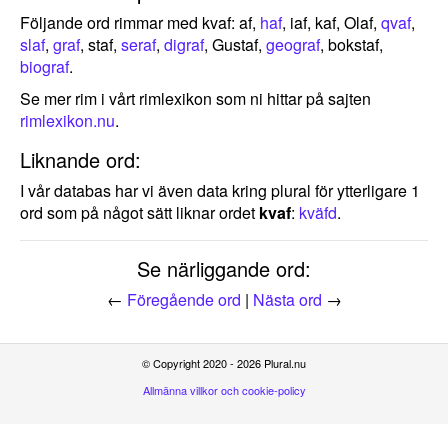
Följande ord rimmar med kvaf: af,
haf
, iaf, kaf, Olaf,
qvaf
,
slaf
,
graf
, staf,
seraf
,
digraf
, Gustaf,
geograf
, bokstaf,
biograf
.
Se mer rim i vårt rimlexikon som ni hittar på sajten
rimlexikon.nu
.
Liknande ord:
I vår databas har vi även data kring plural för ytterligare 1
ord som på något sätt liknar ordet
kvaf
:
kväfd
.
Se närliggande ord:
←
Föregående ord
|
Nästa ord
→
© Copyright 2020 - 2026 Plural.nu
Allmänna villkor och cookie-policy