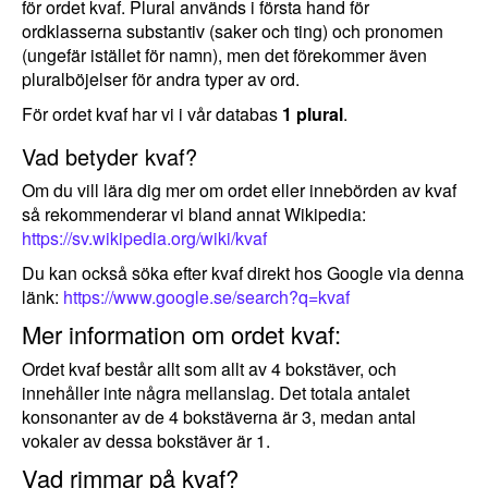
för ordet kvaf. Plural används i första hand för
ordklasserna substantiv (saker och ting) och pronomen
(ungefär istället för namn), men det förekommer även
pluralböjelser för andra typer av ord.
För ordet kvaf har vi i vår databas
1 plural
.
Vad betyder kvaf?
Om du vill lära dig mer om ordet eller innebörden av kvaf
så rekommenderar vi bland annat Wikipedia:
https://sv.wikipedia.org/wiki/kvaf
Du kan också söka efter kvaf direkt hos Google via denna
länk:
https://www.google.se/search?q=kvaf
Mer information om ordet kvaf:
Ordet kvaf består allt som allt av 4 bokstäver, och
innehåller inte några mellanslag. Det totala antalet
konsonanter av de 4 bokstäverna är 3, medan antal
vokaler av dessa bokstäver är 1.
Vad rimmar på kvaf?