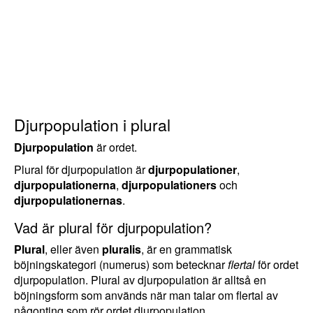
Djurpopulation i plural
Djurpopulation
är ordet.
Plural för djurpopulation är
djurpopulationer
,
djurpopulationerna
,
djurpopulationers
och
djurpopulationernas
.
Vad är plural för djurpopulation?
Plural
, eller även
pluralis
, är en grammatisk
böjningskategori (numerus) som betecknar
flertal
för ordet
djurpopulation. Plural av djurpopulation är alltså en
böjningsform som används när man talar om flertal av
någonting som rör ordet djurpopulation.