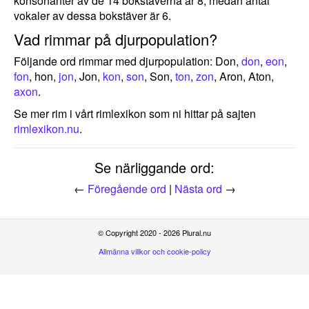
konsonanter av de 14 bokstäverna är 8, medan antal
vokaler av dessa bokstäver är 6.
Vad rimmar på djurpopulation?
Följande ord rimmar med djurpopulation: Don,
don
,
eon
,
fon
, hon,
jon
, Jon,
kon
,
son
, Son,
ton
,
zon
, Aron, Aton,
axon
.
Se mer rim i vårt rimlexikon som ni hittar på sajten
rimlexikon.nu
.
Se närliggande ord:
←
Föregående ord
|
Nästa ord
→
© Copyright 2020 - 2026 Plural.nu
Allmänna villkor och cookie-policy