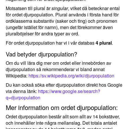
Motsatsen till plural är
singular
, vilket då betecknar ental
för ordet djurpopulation. Plural används i första hand för
ordklasserna substantiv (saker och ting) och pronomen
(ungefär istället för namn), men det förekommer även
pluralböjelser för andra typer av ord.
För ordet djurpopulation har vi i vår databas
4 plural
.
Vad betyder djurpopulation?
Om du vill lära dig mer om ordet eller innebörden av
djurpopulation så rekommenderar vi bland annat
Wikipedia:
https://sv.wikipedia.org/wiki/djurpopulation
Du kan också söka efter djurpopulation direkt hos Google
via denna länk:
https://www.google.se/search?
q=djurpopulation
Mer information om ordet djurpopulation:
Ordet djurpopulation består allt som allt av 14 bokstäver,
och innehåller inte några mellanslag. Det totala antalet