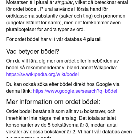
Motsatsen till plural är
singular
, vilket då betecknar ental
för ordet bödel. Plural används i första hand för
ordklasserna substantiv (saker och ting) och pronomen
(ungefär istället för namn), men det förekommer även
pluralböjelser för andra typer av ord.
För ordet bödel har vi i vår databas
4 plural
.
Vad betyder bödel?
Om du vill lära dig mer om ordet eller innebörden av
bödel så rekommenderar vi bland annat Wikipedia:
https://sv.wikipedia.org/wiki/bödel
Du kan också söka efter bödel direkt hos Google via
denna länk:
https://www.google.se/search?q=bödel
Mer information om ordet bödel:
Ordet bödel består allt som allt av 5 bokstäver, och
innehåller inte några mellanslag. Det totala antalet
konsonanter av de 5 bokstäverna är 3, medan antal
vokaler av dessa bokstäver är 2. Vi har i vår databas även