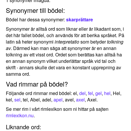
1 synonymer inlagda.
Synonymer till bödel:
Bödel har dessa synonymer:
skarprättare
Synonymer är alltså ord som liknar eller är likadant som, i
det här fallet bödel, och används för att berika språket. På
latin så heter synonymi
interpretatio
som betyder
tolkning
av
. Därmed kan man säga att synonymer är en annan
tolkning av ett visst ord. Ordet som berättas kan alltså ha
en annan synonym vilket underlättar språk vid tal och
skrift - annars skulle det vara en konstant upprepning av
samma ord.
Vad rimmar på bödel?
Följande ord rimmar med bödel: el,
del
,
fel
,
gel
,
hel
, Hel,
kel,
sel
, tel, Abel, adel,
apel
, avel,
axel
, Axel.
Se mer rim i vårt rimlexikon som ni hittar på sajten
rimlexikon.nu
.
Liknande ord: