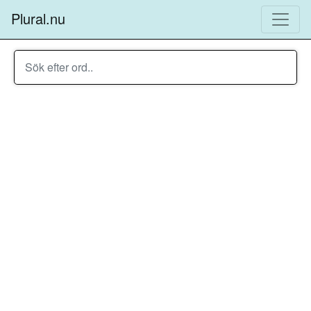
Plural.nu