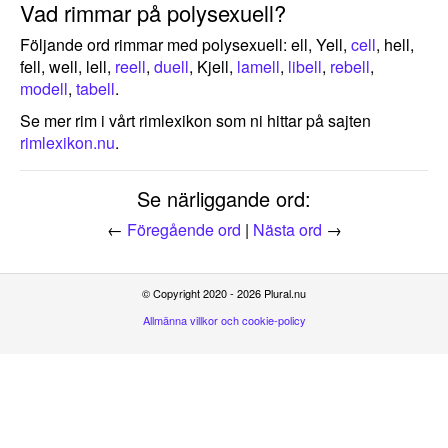
Vad rimmar på polysexuell?
Följande ord rimmar med polysexuell: ell, Yell,
cell
, hell,
fell, well, lell,
reell
,
duell
, Kjell,
lamell
,
libell
,
rebell
,
modell
,
tabell
.
Se mer rim i vårt rimlexikon som ni hittar på sajten
rimlexikon.nu
.
Se närliggande ord:
←
Föregående ord
|
Nästa ord
→
© Copyright 2020 - 2026 Plural.nu
Allmänna villkor och cookie-policy