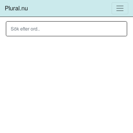
Plural.nu