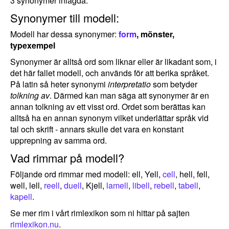
3 synonymer inlagda.
Synonymer till modell:
Modell har dessa synonymer:
form
, mönster,
typexempel
Synonymer är alltså ord som liknar eller är likadant som, i
det här fallet modell, och används för att berika språket.
På latin så heter synonymi
interpretatio
som betyder
tolkning av
. Därmed kan man säga att synonymer är en
annan tolkning av ett visst ord. Ordet som berättas kan
alltså ha en annan synonym vilket underlättar språk vid
tal och skrift - annars skulle det vara en konstant
upprepning av samma ord.
Vad rimmar på modell?
Följande ord rimmar med modell: ell, Yell,
cell
, hell, fell,
well, lell,
reell
,
duell
, Kjell,
lamell
,
libell
,
rebell
,
tabell
,
kapell
.
Se mer rim i vårt rimlexikon som ni hittar på sajten
rimlexikon.nu
.