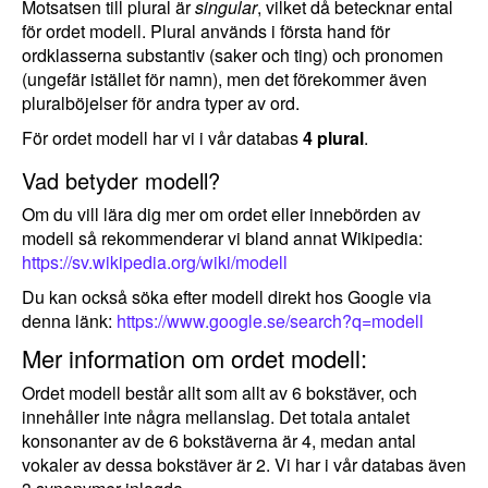
Motsatsen till plural är
singular
, vilket då betecknar ental
för ordet modell. Plural används i första hand för
ordklasserna substantiv (saker och ting) och pronomen
(ungefär istället för namn), men det förekommer även
pluralböjelser för andra typer av ord.
För ordet modell har vi i vår databas
4 plural
.
Vad betyder modell?
Om du vill lära dig mer om ordet eller innebörden av
modell så rekommenderar vi bland annat Wikipedia:
https://sv.wikipedia.org/wiki/modell
Du kan också söka efter modell direkt hos Google via
denna länk:
https://www.google.se/search?q=modell
Mer information om ordet modell:
Ordet modell består allt som allt av 6 bokstäver, och
innehåller inte några mellanslag. Det totala antalet
konsonanter av de 6 bokstäverna är 4, medan antal
vokaler av dessa bokstäver är 2. Vi har i vår databas även