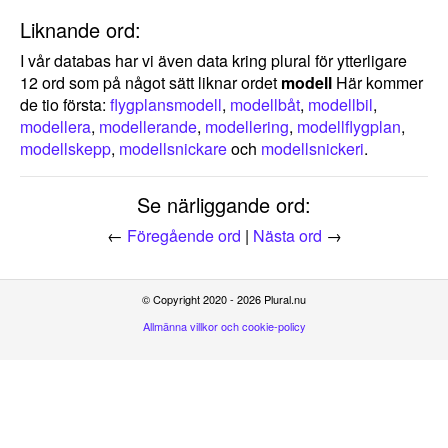
Liknande ord:
I vår databas har vi även data kring plural för ytterligare
12 ord som på något sätt liknar ordet
modell
Här kommer
de tio första:
flygplansmodell
,
modellbåt
,
modellbil
,
modellera
,
modellerande
,
modellering
,
modellflygplan
,
modellskepp
,
modellsnickare
och
modellsnickeri
.
Se närliggande ord:
←
Föregående ord
|
Nästa ord
→
© Copyright 2020 - 2026 Plural.nu
Allmänna villkor och cookie-policy