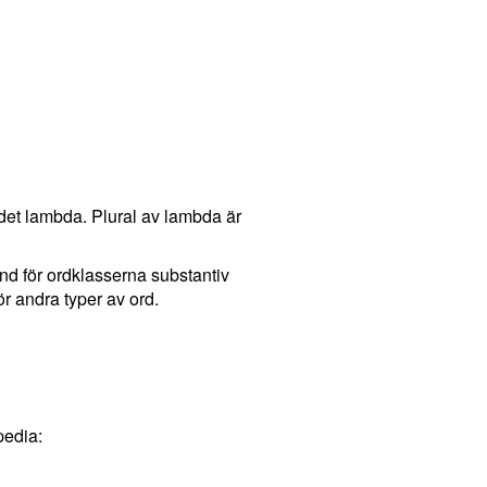
det lambda. Plural av lambda är
and för ordklasserna substantiv
r andra typer av ord.
pedia: