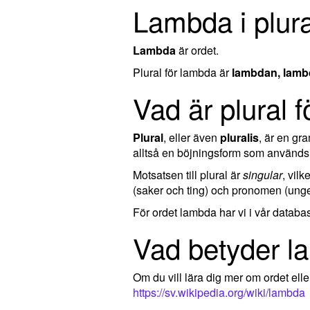
Lambda i plura
Lambda
är ordet.
Plural för lambda är
lambdan, lamb
Vad är plural 
Plural
, eller även
pluralis
, är en g
alltså en böjningsform som används 
Motsatsen till plural är
singular
, vil
(saker och ting) och pronomen (ungef
För ordet lambda har vi i vår databa
Vad betyder 
Om du vill lära dig mer om ordet el
https://sv.wikipedia.org/wiki/lambda