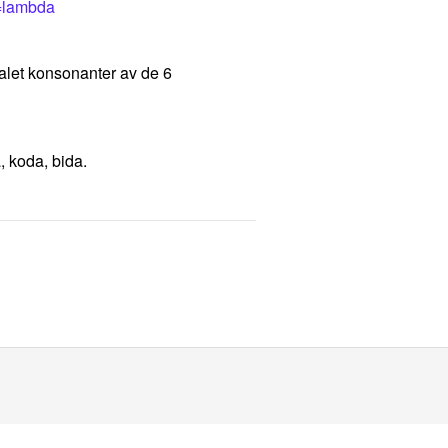
q=lambda
talet konsonanter av de 6
a, koda, bida.