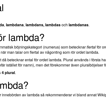
l
da
,
lambdana
,
lambdans, lambdas
och
lambdanas
.
för lambda?
rammatisk böjningskategori (numerus) som betecknar
flertal
för or
när man talar om flertal av någonting som rör ordet lambda.
ket då betecknar ental för ordet lambda. Plural används i första h
är istället för namn), men det förekommer även pluralböjelser fö
s
4 plural
.
lambda?
ler innebörden av lambda så rekommenderar vi bland annat Wiki