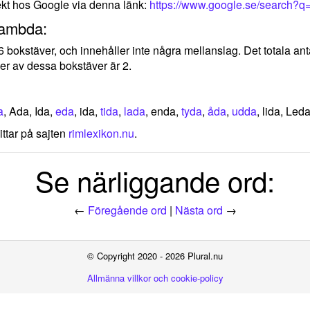
ekt hos Google via denna länk:
https://www.google.se/search?
lambda:
 6 bokstäver, och innehåller inte några mellanslag. Det totala an
er av dessa bokstäver är 2.
a
, Ada, Ida,
eda
, ida,
tida
,
lada
, enda,
tyda
,
åda
,
udda
, lida, Led
ittar på sajten
rimlexikon.nu
.
Se närliggande ord:
←
Föregående ord
|
Nästa ord
→
© Copyright 2020 - 2026 Plural.nu
Allmänna villkor och cookie-policy