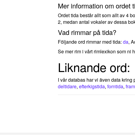
Mer information om ordet t
Ordet tida består allt som allt av 4 
2, medan antal vokaler av dessa bok
Vad rimmar på tida?
Följande ord rimmar med tida:
da
, A
Se mer rim i vårt rimlexikon som ni h
Liknande ord:
I vår databas har vi även data kring p
deltidare
,
efterkigstida
,
forntida
,
fram