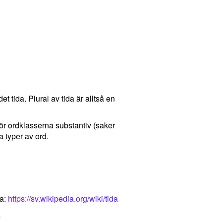
det tida. Plural av tida är alltså en
 för ordklasserna substantiv (saker
 typer av ord.
ia:
https://sv.wikipedia.org/wiki/tida
a