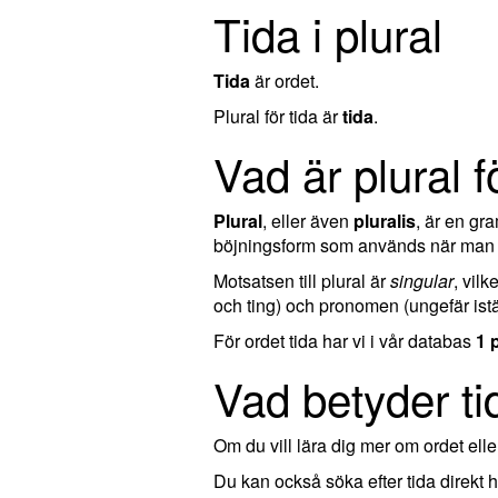
Tida i plural
Tida
är ordet.
Plural för tida är
tida
.
Vad är plural f
Plural
, eller även
pluralis
, är en g
böjningsform som används när man ta
Motsatsen till plural är
singular
, vil
och ting) och pronomen (ungefär istä
För ordet tida har vi i vår databas
1 
Vad betyder ti
Om du vill lära dig mer om ordet el
Du kan också söka efter tida direkt