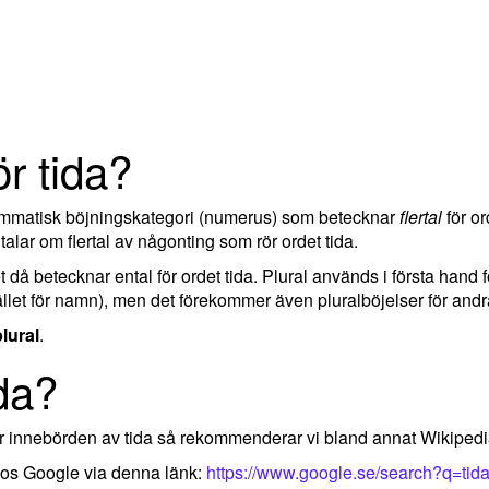
ör tida?
rammatisk böjningskategori (numerus) som betecknar
flertal
för or
lar om flertal av någonting som rör ordet tida.
ket då betecknar ental för ordet tida. Plural används i första hand
llet för namn), men det förekommer även pluralböjelser för andra
plural
.
da?
ler innebörden av tida så rekommenderar vi bland annat Wikiped
 hos Google via denna länk:
https://www.google.se/search?q=tid