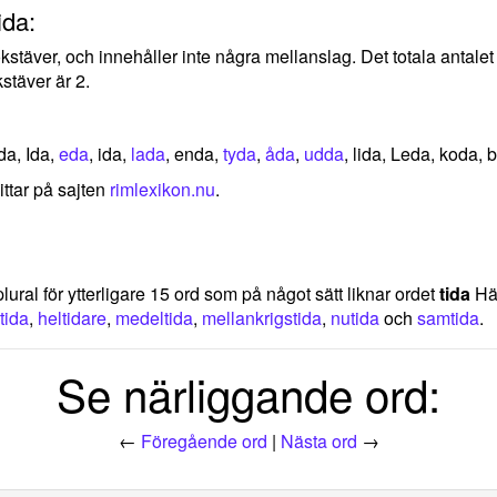
ida:
bokstäver, och innehåller inte några mellanslag. Det totala antal
stäver är 2.
da, Ida,
eda
, ida,
lada
, enda,
tyda
,
åda
,
udda
, lida, Leda, koda, b
ittar på sajten
rimlexikon.nu
.
lural för ytterligare 15 ord som på något sätt liknar ordet
tida
Här
tida
,
heltidare
,
medeltida
,
mellankrigstida
,
nutida
och
samtida
.
Se närliggande ord:
←
Föregående ord
|
Nästa ord
→