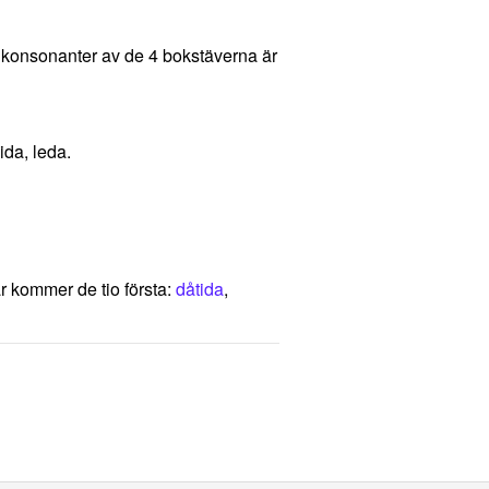
et konsonanter av de 4 bokstäverna är
ida, leda.
 kommer de tio första:
dåtida
,