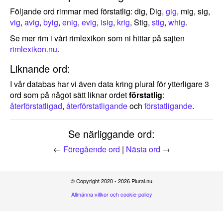
Följande ord rimmar med förstatlig: dig, Dig,
gig
, mig, sig,
vig
,
avig
,
byig
,
enig
,
evig
,
isig
,
krig
, Stig,
stig
,
whig
.
Se mer rim i vårt rimlexikon som ni hittar på sajten
rimlexikon.nu
.
Liknande ord:
I vår databas har vi även data kring plural för ytterligare 3
ord som på något sätt liknar ordet
förstatlig
:
återförstatligad
,
återförstatligande
och
förstatligande
.
Se närliggande ord:
←
Föregående ord
|
Nästa ord
→
© Copyright 2020 - 2026 Plural.nu
Allmänna villkor och cookie-policy