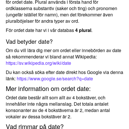
för ordet date. Plural används i första hand för
ordklasserna substantiv (saker och ting) och pronomen
(ungefär istället för namn), men det förekommer även
pluralböjelser för andra typer av ord.
För ordet date har vi i vår databas
4 plural
.
Vad betyder date?
Om du vill lära dig mer om ordet eller innebörden av date
så rekommenderar vi bland annat Wikipedia:
https://sv.wikipedia.org/wiki/date
Du kan också söka efter date direkt hos Google via denna
länk:
https://www.google.se/search?q=date
Mer information om ordet date:
Ordet date består allt som allt av 4 bokstäver, och
innehåller inte några mellanslag. Det totala antalet
konsonanter av de 4 bokstäverna är 2, medan antal
vokaler av dessa bokstäver är 2.
Vad rimmar på date?