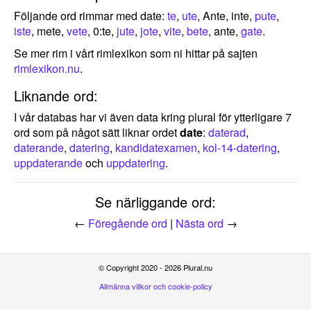
Följande ord rimmar med date:
te
,
ute
, Ante, inte,
pute
,
iste
, mete,
vete
, 0:te,
jute
,
jote
,
vite
,
bete
, ante,
gate
.
Se mer rim i vårt rimlexikon som ni hittar på sajten
rimlexikon.nu
.
Liknande ord:
I vår databas har vi även data kring plural för ytterligare 7
ord som på något sätt liknar ordet
date
:
daterad
,
daterande
,
datering
,
kandidatexamen
,
kol-14-datering
,
uppdaterande
och
uppdatering
.
Se närliggande ord:
←
Föregående ord
|
Nästa ord
→
© Copyright 2020 - 2026 Plural.nu
Allmänna villkor och cookie-policy