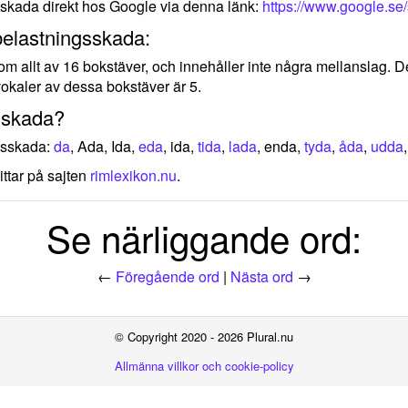
sskada direkt hos Google via denna länk:
https://www.google.s
belastningsskada:
om allt av 16 bokstäver, och innehåller inte några mellanslag. D
okaler av dessa bokstäver är 5.
sskada?
gsskada:
da
, Ada, Ida,
eda
, ida,
tida
,
lada
, enda,
tyda
,
åda
,
udda
ittar på sajten
rimlexikon.nu
.
Se närliggande ord:
←
Föregående ord
|
Nästa ord
→
© Copyright 2020 - 2026 Plural.nu
Allmänna villkor och cookie-policy