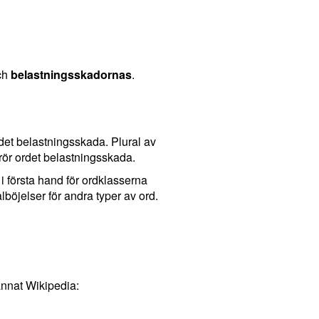
ch
belastningsskadornas
.
det belastningsskada. Plural av
rör ordet belastningsskada.
 i första hand för ordklasserna
böjelser för andra typer av ord.
annat Wikipedia: