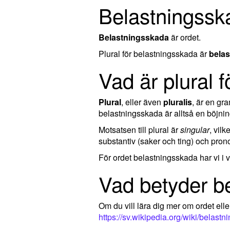
Belastningsska
Belastningsskada
är ordet.
Plural för belastningsskada är
bela
Vad är plural 
Plural
, eller även
pluralis
, är en g
belastningsskada är alltså en böjni
Motsatsen till plural är
singular
, vil
substantiv (saker och ting) och pron
För ordet belastningsskada har vi i
Vad betyder b
Om du vill lära dig mer om ordet el
https://sv.wikipedia.org/wiki/belast