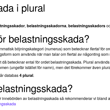
da i plural
stningsskador
,
belastningsskadorna
,
belastningsskadors
o
för belastningsskada?
rammatisk böjningskategori (numerus) som betecknar
flertal
för or
ngsform som används när man talar om flertal av någonting som 
ket då betecknar ental för ordet belastningsskada. Plural används
omen (ungefär istället för namn), men det förekommer även plural
 vår databas
4 plural
.
elastningsskada?
ler innebörden av belastningsskada så rekommenderar vi bland 
ningsskada