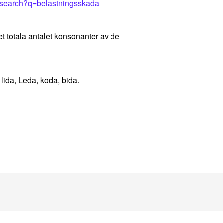
e/search?q=belastningsskada
et totala antalet konsonanter av de
, lida, Leda, koda, bida.