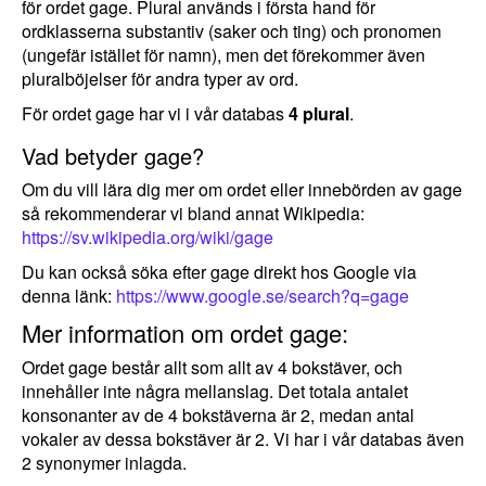
för ordet gage. Plural används i första hand för
ordklasserna substantiv (saker och ting) och pronomen
(ungefär istället för namn), men det förekommer även
pluralböjelser för andra typer av ord.
För ordet gage har vi i vår databas
4 plural
.
Vad betyder gage?
Om du vill lära dig mer om ordet eller innebörden av gage
så rekommenderar vi bland annat Wikipedia:
https://sv.wikipedia.org/wiki/gage
Du kan också söka efter gage direkt hos Google via
denna länk:
https://www.google.se/search?q=gage
Mer information om ordet gage:
Ordet gage består allt som allt av 4 bokstäver, och
innehåller inte några mellanslag. Det totala antalet
konsonanter av de 4 bokstäverna är 2, medan antal
vokaler av dessa bokstäver är 2. Vi har i vår databas även
2 synonymer inlagda.