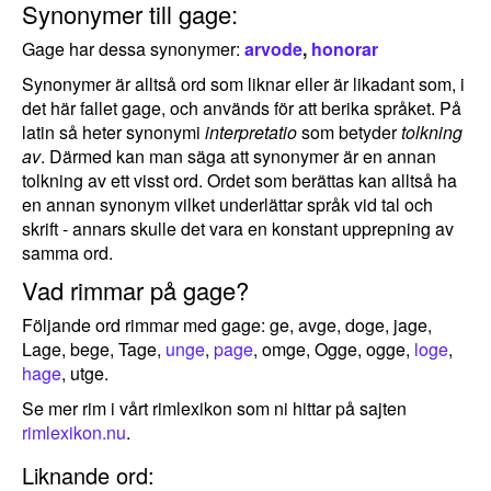
Synonymer till gage:
Gage har dessa synonymer:
arvode
,
honorar
Synonymer är alltså ord som liknar eller är likadant som, i
det här fallet gage, och används för att berika språket. På
latin så heter synonymi
interpretatio
som betyder
tolkning
av
. Därmed kan man säga att synonymer är en annan
tolkning av ett visst ord. Ordet som berättas kan alltså ha
en annan synonym vilket underlättar språk vid tal och
skrift - annars skulle det vara en konstant upprepning av
samma ord.
Vad rimmar på gage?
Följande ord rimmar med gage: ge, avge, doge, jage,
Lage, bege, Tage,
unge
,
page
, omge, Ogge, ogge,
loge
,
hage
, utge.
Se mer rim i vårt rimlexikon som ni hittar på sajten
rimlexikon.nu
.
Liknande ord: