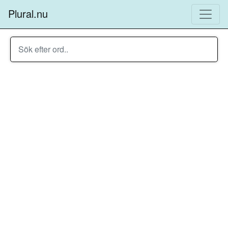
Plural.nu