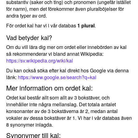
substantiv (saker och ting) och pronomen (ungefär istället
för namn), men det förekommer även pluralböjelser för
andra typer av ord.
För ordet kal har vi i vår databas
1 plural
.
Vad betyder kal?
Om du vill lära dig mer om ordet eller innebörden av kal
så rekommenderar vi bland annat Wikipedia:
https://sv.wikipedia.org/wiki/kal
Du kan också söka efter kal direkt hos Google via denna
länk:
https://www.google.se/search?q=kal
Mer information om ordet kal:
Ordet kal består allt som allt av 3 bokstäver, och
innehåller inte några mellanslag. Det totala antalet
konsonanter av de 3 bokstäverna är 2, medan antal
vokaler av dessa bokstäver är 1. Vi har i vår databas även
8 synonymer inlagda.
Synonymer till kal: