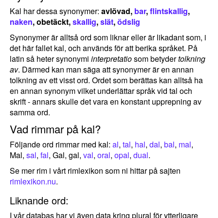
Kal har dessa synonymer:
avlövad,
bar
,
flintskallig
,
naken
, obetäckt,
skallig
,
slät
,
ödslig
Synonymer är alltså ord som liknar eller är likadant som, i
det här fallet kal, och används för att berika språket. På
latin så heter synonymi
interpretatio
som betyder
tolkning
av
. Därmed kan man säga att synonymer är en annan
tolkning av ett visst ord. Ordet som berättas kan alltså ha
en annan synonym vilket underlättar språk vid tal och
skrift - annars skulle det vara en konstant upprepning av
samma ord.
Vad rimmar på kal?
Följande ord rimmar med kal:
al
,
tal
,
hal
,
dal
,
bal
,
mal
,
Mal,
sal
,
fal
, Gal, gal,
val
,
oral
,
opal
,
dual
.
Se mer rim i vårt rimlexikon som ni hittar på sajten
rimlexikon.nu
.
Liknande ord:
I vår databas har vi även data kring plural för ytterligare