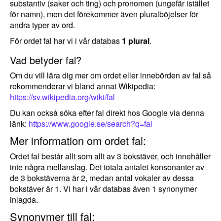
substantiv (saker och ting) och pronomen (ungefär istället
för namn), men det förekommer även pluralböjelser för
andra typer av ord.
För ordet fal har vi i vår databas
1 plural
.
Vad betyder fal?
Om du vill lära dig mer om ordet eller innebörden av fal så
rekommenderar vi bland annat Wikipedia:
https://sv.wikipedia.org/wiki/fal
Du kan också söka efter fal direkt hos Google via denna
länk:
https://www.google.se/search?q=fal
Mer information om ordet fal:
Ordet fal består allt som allt av 3 bokstäver, och innehåller
inte några mellanslag. Det totala antalet konsonanter av
de 3 bokstäverna är 2, medan antal vokaler av dessa
bokstäver är 1. Vi har i vår databas även 1 synonymer
inlagda.
Synonymer till fal: