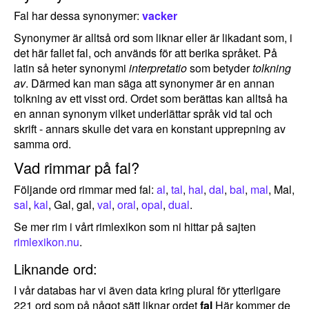
Fal har dessa synonymer:
vacker
Synonymer är alltså ord som liknar eller är likadant som, i
det här fallet fal, och används för att berika språket. På
latin så heter synonymi
interpretatio
som betyder
tolkning
av
. Därmed kan man säga att synonymer är en annan
tolkning av ett visst ord. Ordet som berättas kan alltså ha
en annan synonym vilket underlättar språk vid tal och
skrift - annars skulle det vara en konstant upprepning av
samma ord.
Vad rimmar på fal?
Följande ord rimmar med fal:
al
,
tal
,
hal
,
dal
,
bal
,
mal
, Mal,
sal
,
kal
, Gal, gal,
val
,
oral
,
opal
,
dual
.
Se mer rim i vårt rimlexikon som ni hittar på sajten
rimlexikon.nu
.
Liknande ord:
I vår databas har vi även data kring plural för ytterligare
221 ord som på något sätt liknar ordet
fal
Här kommer de