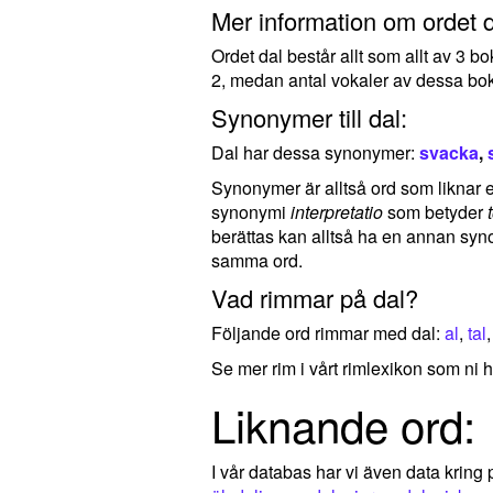
Mer information om ordet d
Ordet dal består allt som allt av 3 b
2, medan antal vokaler av dessa bok
Synonymer till dal:
Dal har dessa synonymer:
svacka
,
Synonymer är alltså ord som liknar ell
synonymi
interpretatio
som betyder
berättas kan alltså ha en annan syno
samma ord.
Vad rimmar på dal?
Följande ord rimmar med dal:
al
,
tal
Se mer rim i vårt rimlexikon som ni h
Liknande ord:
I vår databas har vi även data kring 