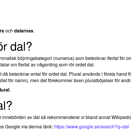
rs
och
dalarnas
.
ör dal?
rammatisk böjningskategori (numerus) som betecknar
flertal
för or
lar om flertal av någonting som rör ordet dal.
ket då betecknar ental för ordet dal. Plural används i första hand 
llet för namn), men det förekommer även pluralböjelser för andra
lural
.
al?
ler innebörden av dal så rekommenderar vi bland annat Wikipedi
hos Google via denna länk:
https://www.google.se/search?q=dal