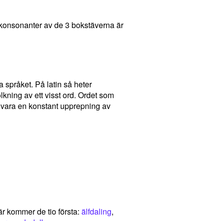
et konsonanter av de 3 bokstäverna är
a språket. På latin så heter
ning av ett visst ord. Ordet som
et vara en konstant upprepning av
r kommer de tio första:
älfdaling
,