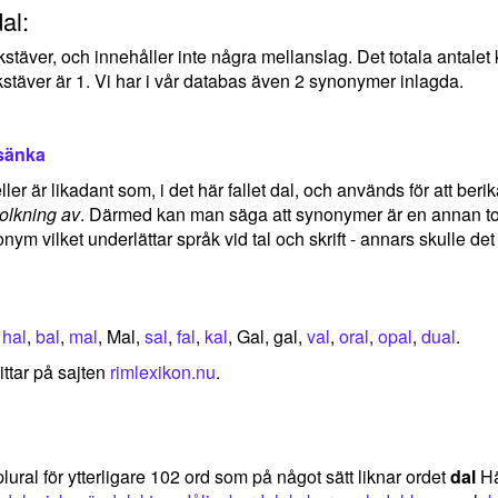
al:
okstäver, och innehåller inte några mellanslag. Det totala antal
stäver är 1. Vi har i vår databas även 2 synonymer inlagda.
sänka
er är likadant som, i det här fallet dal, och används för att berik
tolkning av
. Därmed kan man säga att synonymer är en annan tolk
nym vilket underlättar språk vid tal och skrift - annars skulle d
,
hal
,
bal
,
mal
, Mal,
sal
,
fal
,
kal
, Gal, gal,
val
,
oral
,
opal
,
dual
.
ittar på sajten
rimlexikon.nu
.
plural för ytterligare 102 ord som på något sätt liknar ordet
dal
Hä