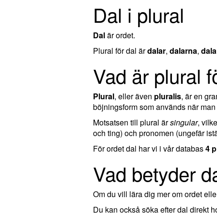
Dal i plural
Dal
är ordet.
Plural för dal är
dalar
,
dalarna
,
dala
Vad är plural f
Plural
, eller även
pluralis
, är en g
böjningsform som används när man ta
Motsatsen till plural är
singular
, vil
och ting) och pronomen (ungefär istä
För ordet dal har vi i vår databas
4 p
Vad betyder d
Om du vill lära dig mer om ordet el
Du kan också söka efter dal direkt 