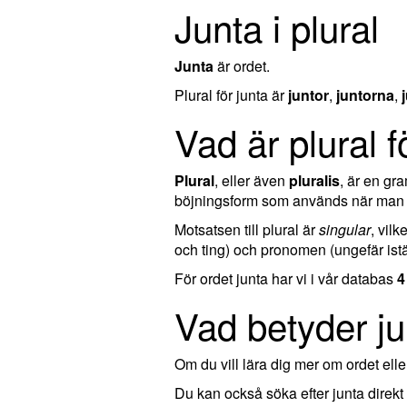
Junta i plural
Junta
är ordet.
Plural för junta är
juntor
,
juntorna
,
Vad är plural f
Plural
, eller även
pluralis
, är en g
böjningsform som används när man ta
Motsatsen till plural är
singular
, vil
och ting) och pronomen (ungefär istä
För ordet junta har vi i vår databas
4
Vad betyder j
Om du vill lära dig mer om ordet el
Du kan också söka efter junta direk