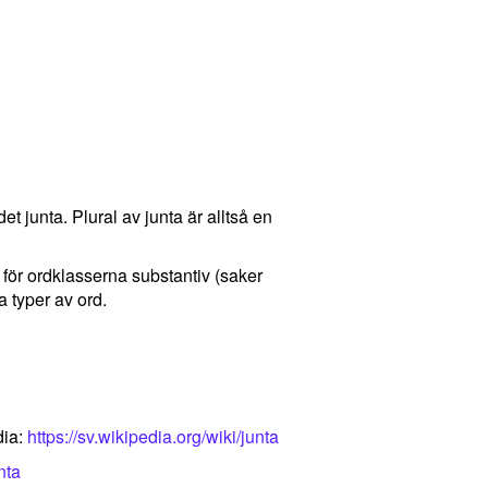
det junta. Plural av junta är alltså en
d för ordklasserna substantiv (saker
 typer av ord.
dia:
https://sv.wikipedia.org/wiki/junta
nta