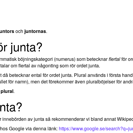
juntors
och
juntornas
.
ör junta?
rammatisk böjningskategori (numerus) som betecknar
flertal
för or
lar om flertal av någonting som rör ordet junta.
ket då betecknar ental för ordet junta. Plural används i första han
llet för namn), men det förekommer även pluralböjelser för andra
 plural
.
unta?
ler innebörden av junta så rekommenderar vi bland annat Wikipe
t hos Google via denna länk:
https://www.google.se/search?q=ju