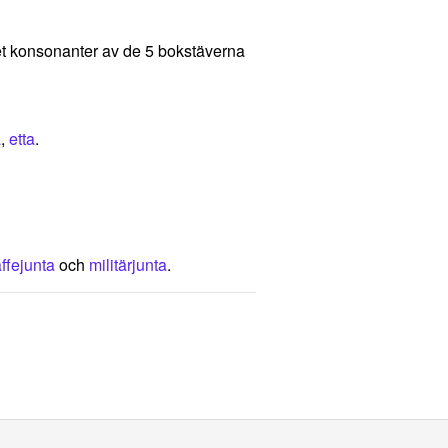
alet konsonanter av de 5 bokstäverna
a
,
etta
.
ffejunta
och
militärjunta
.