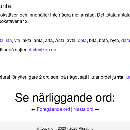
unta:
5 bokstäver, och innehåller inte några mellanslag. Det totala ant
okstäver är 2.
ta
,
sta
,
yta
, akta, anta, arta, Asta, avta,
beta
, bita, bota, byta,
dat
ittar på sajten
rimlexikon.nu
.
lural för ytterligare 2 ord som på något sätt liknar ordet
junta
:
ka
Se närliggande ord:
←
Föregående ord
|
Nästa ord
→
© Copyright 2020 - 2026 Plural.nu