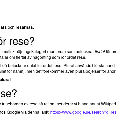
sars
och
resarnas
.
ör rese?
rammatisk böjningskategori (numerus) som betecknar
flertal
för or
lar om flertal av någonting som rör ordet rese.
ket då betecknar ental för ordet rese. Plural används i första hand
llet för namn), men det förekommer även pluralböjelser för andra
plural
.
ese?
ler innebörden av rese så rekommenderar vi bland annat Wikiped
 hos Google via denna länk:
https://www.google.se/search?q=re