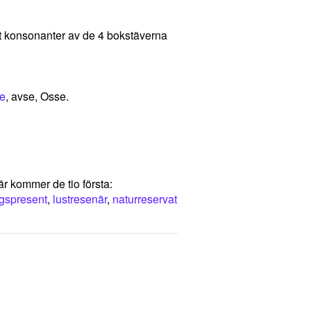
let konsonanter av de 4 bokstäverna
e
, avse, Osse.
r kommer de tio första:
gspresent
,
lustresenär
,
naturreservat