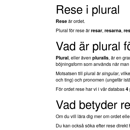
Rese i plural
Rese
är ordet.
Plural för rese är
resar
,
resarna
,
re
Vad är plural f
Plural
, eller även
pluralis
, är en g
böjningsform som används när man ta
Motsatsen till plural är
singular
, vil
och ting) och pronomen (ungefär istä
För ordet rese har vi i vår databas
4 
Vad betyder r
Om du vill lära dig mer om ordet el
Du kan också söka efter rese direkt