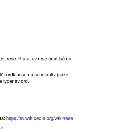
det rese. Plural av rese är alltså en
 för ordklasserna substantiv (saker
 typer av ord.
ia:
https://sv.wikipedia.org/wiki/rese
se