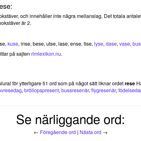
ese:
 bokstäver, och innehåller inte några mellanslag. Det totala anta
okstäver är 2.
åse,
kuse
, inse, bese, utse, lase, ense, tise,
lyse
,
dase
,
vase
,
bus
ittar på sajten
rimlexikon.nu
.
lural för ytterligare 51 ord som på något sätt liknar ordet
rese
Hä
avresedag
,
bröllopspresent
,
bussresenär
,
flygresenär
,
födelseda
Se närliggande ord:
←
Föregående ord
|
Nästa ord
→