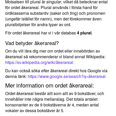
Motsatsen till plural är
singular
, vilket då betecknar ental
för ordet åkerareal. Plural används i första hand för
ordklasserna substantiv (saker och ting) och pronomen
(ungefär istället för namn), men det förekommer även
pluralböjelser för andra typer av ord.
För ordet åkerareal har vi i vår databas
4 plural
.
Vad betyder åkerareal?
Om du vill lära dig mer om ordet eller innebörden av
åkerareal så rekommenderar vi bland annat Wikipedia:
https://sv.wikipedia.org/wiki/åkerareal
Du kan också söka efter åkerareal direkt hos Google via
denna länk:
https://www.google.se/search?q=åkerareal
Mer information om ordet åkerareal:
Ordet åkerareal består allt som allt av 9 bokstäver, och
innehåller inte några mellanslag. Det totala antalet
konsonanter av de 9 bokstäverna är 4, medan antal
vokaler av dessa bokstäver är 5.