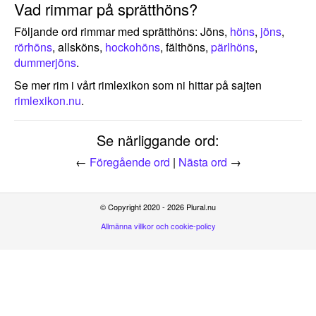
Vad rimmar på sprätthöns?
Följande ord rimmar med sprätthöns: Jöns,
höns
,
jöns
,
rörhöns
, allsköns,
hockohöns
, fälthöns,
pärlhöns
,
dummerjöns
.
Se mer rim i vårt rimlexikon som ni hittar på sajten
rimlexikon.nu
.
Se närliggande ord:
←
Föregående ord
|
Nästa ord
→
© Copyright 2020 - 2026 Plural.nu
Allmänna villkor och cookie-policy