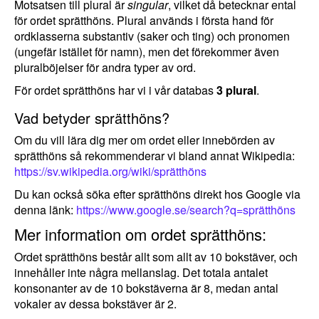
Motsatsen till plural är
singular
, vilket då betecknar ental
för ordet sprätthöns. Plural används i första hand för
ordklasserna substantiv (saker och ting) och pronomen
(ungefär istället för namn), men det förekommer även
pluralböjelser för andra typer av ord.
För ordet sprätthöns har vi i vår databas
3 plural
.
Vad betyder sprätthöns?
Om du vill lära dig mer om ordet eller innebörden av
sprätthöns så rekommenderar vi bland annat Wikipedia:
https://sv.wikipedia.org/wiki/sprätthöns
Du kan också söka efter sprätthöns direkt hos Google via
denna länk:
https://www.google.se/search?q=sprätthöns
Mer information om ordet sprätthöns:
Ordet sprätthöns består allt som allt av 10 bokstäver, och
innehåller inte några mellanslag. Det totala antalet
konsonanter av de 10 bokstäverna är 8, medan antal
vokaler av dessa bokstäver är 2.