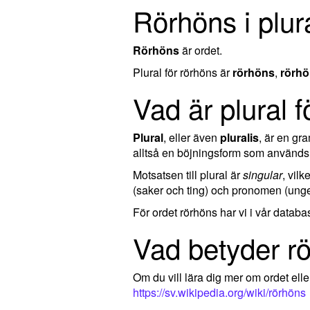
Rörhöns i plur
Rörhöns
är ordet.
Plural för rörhöns är
rörhöns
,
rörh
Vad är plural 
Plural
, eller även
pluralis
, är en g
alltså en böjningsform som används 
Motsatsen till plural är
singular
, vil
(saker och ting) och pronomen (ungef
För ordet rörhöns har vi i vår datab
Vad betyder r
Om du vill lära dig mer om ordet el
https://sv.wikipedia.org/wiki/rörhöns