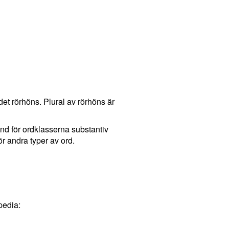
det rörhöns. Plural av rörhöns är
hand för ordklasserna substantiv
r andra typer av ord.
pedia: