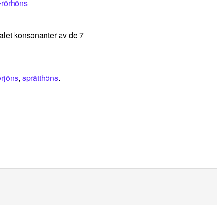
=rörhöns
ntalet konsonanter av de 7
rjöns
,
sprätthöns
.