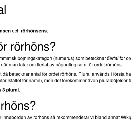
al
önsen
och
rörhönsens
.
för rörhöns?
rammatisk böjningskategori (numerus) som betecknar
flertal
för or
när man talar om flertal av någonting som rör ordet rörhöns.
ket då betecknar ental för ordet rörhöns. Plural används i första 
är istället för namn), men det förekommer även pluralböjelser fö
as
3 plural
.
örhöns?
ler innebörden av rörhöns så rekommenderar vi bland annat Wiki