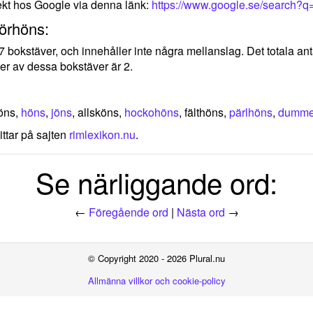
ekt hos Google via denna länk:
https://www.google.se/search?q
rörhöns:
 7 bokstäver, och innehåller inte några mellanslag. Det totala a
er av dessa bokstäver är 2.
öns,
höns
,
jöns
, allsköns,
hockohöns
, fälthöns,
pärlhöns
,
dumme
ittar på sajten
rimlexikon.nu
.
Se närliggande ord:
←
Föregående ord
|
Nästa ord
→
© Copyright 2020 - 2026 Plural.nu
Allmänna villkor och cookie-policy