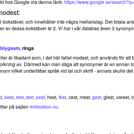
ekt hos Google via denna länk:
https://www.google.se/search?q
modest:
 6 bokstäver, och innehåller inte några mellanslag. Det totala an
er av dessa bokstäver är 2. Vi har i vår databas även 3 synonym
,
blygsam
, ringa
ler är likadant som, i det här fallet modest, och används för att b
tolkning av
. Därmed kan man säga att synonymer är en annan tolk
nym vilket underlättar språk vid tal och skrift - annars skulle d
t
,
best
,
rest
,
test
,
pest
, hest,
fest
, zest, mest,
gest
, glest, varest, 
ittar på sajten
rimlexikon.nu
.