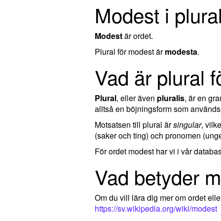
Modest i plura
Modest
är ordet.
Plural för modest är
modesta
.
Vad är plural 
Plural
, eller även
pluralis
, är en g
alltså en böjningsform som används 
Motsatsen till plural är
singular
, vil
(saker och ting) och pronomen (ungef
För ordet modest har vi i vår databa
Vad betyder 
Om du vill lära dig mer om ordet el
https://sv.wikipedia.org/wiki/modest