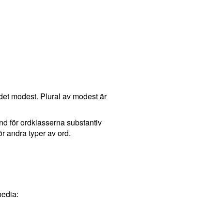
det modest. Plural av modest är
and för ordklasserna substantiv
r andra typer av ord.
pedia: