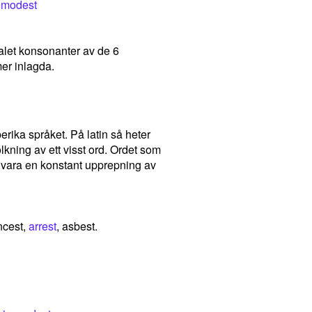
=modest
talet konsonanter av de 6
er inlagda.
erika språket. På latin så heter
ning av ett visst ord. Ordet som
et vara en konstant upprepning av
incest,
arrest
, asbest.