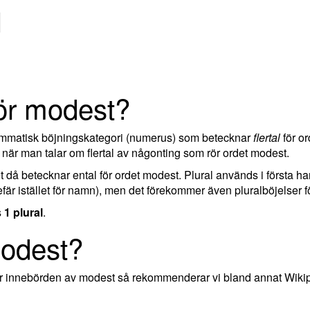
l
för modest?
rammatisk böjningskategori (numerus) som betecknar
flertal
för or
när man talar om flertal av någonting som rör ordet modest.
ket då betecknar ental för ordet modest. Plural används i första h
är istället för namn), men det förekommer även pluralböjelser fö
s
1 plural
.
modest?
ler innebörden av modest så rekommenderar vi bland annat Wiki