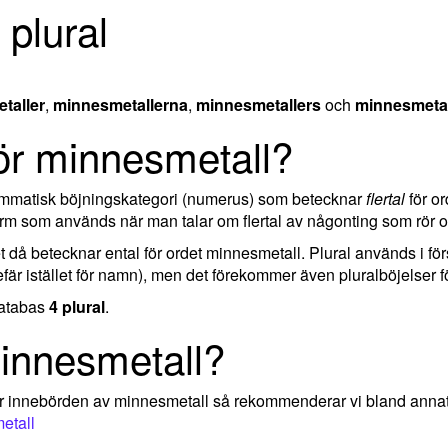
 plural
taller
,
minnesmetallerna
,
minnesmetallers
och
minnesmeta
för minnesmetall?
rammatisk böjningskategori (numerus) som betecknar
flertal
för or
orm som används när man talar om flertal av någonting som rör 
ket då betecknar ental för ordet minnesmetall. Plural används i fö
är istället för namn), men det förekommer även pluralböjelser fö
databas
4 plural
.
innesmetall?
ler innebörden av minnesmetall så rekommenderar vi bland anna
metall