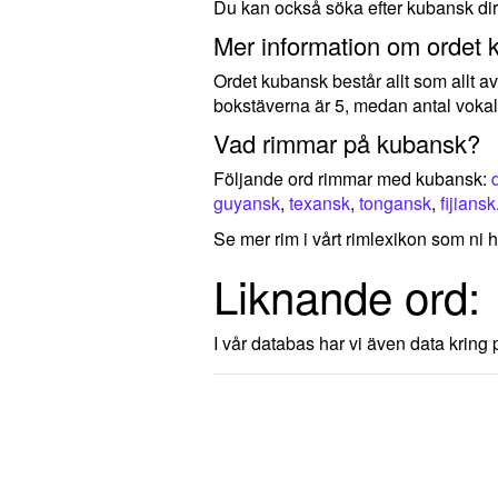
Du kan också söka efter kubansk di
Mer information om ordet 
Ordet kubansk består allt som allt a
bokstäverna är 5, medan antal vokal
Vad rimmar på kubansk?
Följande ord rimmar med kubansk:
guyansk
,
texansk
,
tongansk
,
fijiansk
Se mer rim i vårt rimlexikon som ni h
Liknande ord:
I vår databas har vi även data kring p