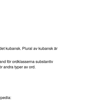
det kubansk. Plural av kubansk är
hand för ordklasserna substantiv
r andra typer av ord.
ipedia: