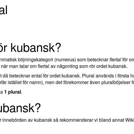
al
för kubansk?
rammatisk böjningskategori (numerus) som betecknar
flertal
för or
när man talar om flertal av någonting som rör ordet kubansk.
ket då betecknar ental för ordet kubansk. Plural används i första 
är istället för namn), men det förekommer även pluralböjelser fö
as
1 plural
.
ubansk?
ler innebörden av kubansk så rekommenderar vi bland annat Wik