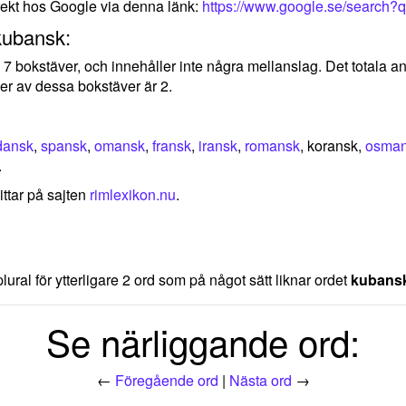
rekt hos Google via denna länk:
https://www.google.se/search?
kubansk:
v 7 bokstäver, och innehåller inte några mellanslag. Det totala a
er av dessa bokstäver är 2.
dansk
,
spansk
,
omansk
,
fransk
,
iransk
,
romansk
, koransk,
osma
.
ittar på sajten
rimlexikon.nu
.
lural för ytterligare 2 ord som på något sätt liknar ordet
kubans
Se närliggande ord:
←
Föregående ord
|
Nästa ord
→