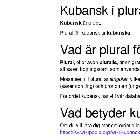
Kubansk i plur
Kubansk
är ordet.
Plural för kubansk är
kubanska
.
Vad är plural 
Plural
, eller även
pluralis
, är en g
alltså en böjningsform som används 
Motsatsen till plural är
singular
, vil
(saker och ting) och pronomen (ungef
För ordet kubansk har vi i vår datab
Vad betyder k
Om du vill lära dig mer om ordet el
https://sv.wikipedia.org/wiki/kubansk