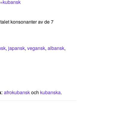
q=kubansk
ntalet konsonanter av de 7
nsk
,
japansk
,
vegansk
,
albansk
,
k
:
afrokubansk
och
kubanska
.