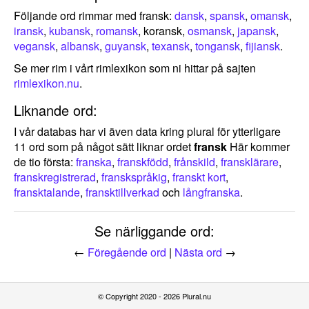
Följande ord rimmar med fransk:
dansk
,
spansk
,
omansk
,
iransk
,
kubansk
,
romansk
, koransk,
osmansk
,
japansk
,
vegansk
,
albansk
,
guyansk
,
texansk
,
tongansk
,
fijiansk
.
Se mer rim i vårt rimlexikon som ni hittar på sajten
rimlexikon.nu
.
Liknande ord:
I vår databas har vi även data kring plural för ytterligare
11 ord som på något sätt liknar ordet
fransk
Här kommer
de tio första:
franska
,
franskfödd
,
frånskild
,
fransklärare
,
franskregistrerad
,
franskspråkig
,
franskt kort
,
fransktalande
,
fransktillverkad
och
långfranska
.
Se närliggande ord:
←
Föregående ord
|
Nästa ord
→
© Copyright 2020 - 2026 Plural.nu