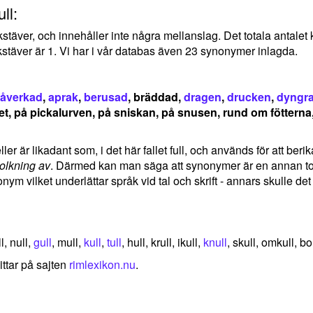
ll:
bokstäver, och innehåller inte några mellanslag. Det totala antal
stäver är 1. Vi har i vår databas även 23 synonymer inlagda.
påverkad
,
aprak
,
berusad
, bräddad,
dragen
,
drucken
,
dyngr
set, på pickalurven, på sniskan, på snusen, rund om fötterna
er är likadant som, i det här fallet full, och används för att berik
tolkning av
. Därmed kan man säga att synonymer är en annan tolk
nym vilket underlättar språk vid tal och skrift - annars skulle d
l, null,
gull
, mull,
kull
,
tull
, hull, krull, ikull,
knull
, skull, omkull, b
ittar på sajten
rimlexikon.nu
.