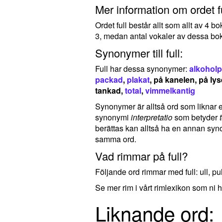
Mer information om ordet fu
Ordet full består allt som allt av 4 
3, medan antal vokaler av dessa bok
Synonymer till full:
Full har dessa synonymer:
alkohol
packad
,
plakat
, på kanelen, på ly
tankad,
total
,
vimmelkantig
Synonymer är alltså ord som liknar ell
synonymi
interpretatio
som betyder
berättas kan alltså ha en annan syno
samma ord.
Vad rimmar på full?
Följande ord rimmar med full: ull, pul
Se mer rim i vårt rimlexikon som ni h
Liknande ord: