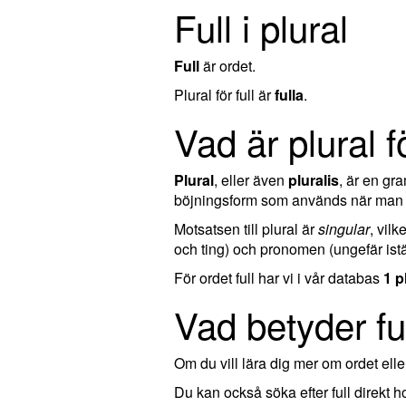
Full i plural
Full
är ordet.
Plural för full är
fulla
.
Vad är plural fö
Plural
, eller även
pluralis
, är en g
böjningsform som används när man tal
Motsatsen till plural är
singular
, vil
och ting) och pronomen (ungefär istä
För ordet full har vi i vår databas
1 p
Vad betyder fu
Om du vill lära dig mer om ordet el
Du kan också söka efter full direkt 