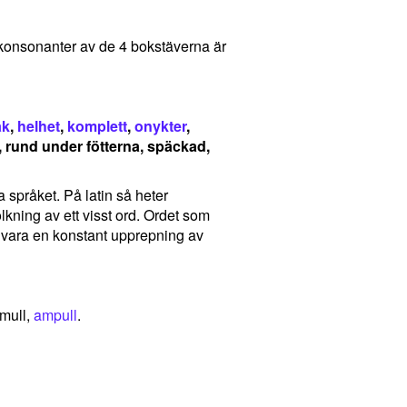
et konsonanter av de 4 bokstäverna är
ak
,
helhet
,
komplett
,
onykter
,
, rund under fötterna, späckad,
a språket. På latin så heter
ning av ett visst ord. Ordet som
et vara en konstant upprepning av
omull,
ampull
.