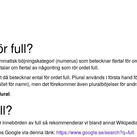
r full?
rammatisk böjningskategori (numerus) som betecknar
flertal
för or
ar om flertal av någonting som rör ordet full.
ket då betecknar ental för ordet full. Plural används i första hand 
llet för namn), men det förekommer även pluralböjelser för andra
lural
.
ll?
ler innebörden av full så rekommenderar vi bland annat Wikipedi
hos Google via denna länk:
https://www.google.se/search?q=full