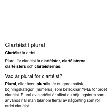
Clartéist i plural
Clartéist
är ordet.
Plural för clartéist är
clartéister
,
clartéisterna
,
clartéisters
och
clartéisternas
.
Vad är plural för clartéist?
Plural
, eller även
pluralis
, är en grammatisk
böjningskategori (numerus) som betecknar
flertal
för ordet
clartéist. Plural av clartéist är alltså en böjningsform som
används när man talar om flertal av någonting som rör
ordet clartéist.