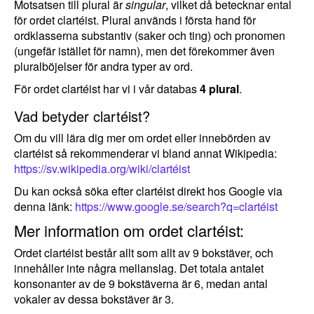
Motsatsen till plural är
singular
, vilket då betecknar ental
för ordet clartéist. Plural används i första hand för
ordklasserna substantiv (saker och ting) och pronomen
(ungefär istället för namn), men det förekommer även
pluralböjelser för andra typer av ord.
För ordet clartéist har vi i vår databas
4 plural
.
Vad betyder clartéist?
Om du vill lära dig mer om ordet eller innebörden av
clartéist så rekommenderar vi bland annat Wikipedia:
https://sv.wikipedia.org/wiki/clartéist
Du kan också söka efter clartéist direkt hos Google via
denna länk:
https://www.google.se/search?q=clartéist
Mer information om ordet clartéist:
Ordet clartéist består allt som allt av 9 bokstäver, och
innehåller inte några mellanslag. Det totala antalet
konsonanter av de 9 bokstäverna är 6, medan antal
vokaler av dessa bokstäver är 3.