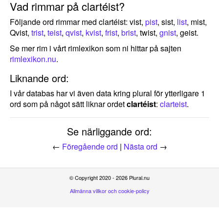
Vad rimmar på clartéist?
Följande ord rimmar med clartéist: vist,
pist
, sist,
list
, mist,
Qvist,
trist
,
teist
,
qvist
,
kvist
,
frist
,
brist
, twist,
gnist
, geist.
Se mer rim i vårt rimlexikon som ni hittar på sajten
rimlexikon.nu
.
Liknande ord:
I vår databas har vi även data kring plural för ytterligare 1
ord som på något sätt liknar ordet
clartéist
:
clarteist
.
Se närliggande ord:
←
Föregående ord
|
Nästa ord
→
© Copyright 2020 - 2026 Plural.nu
Allmänna villkor och cookie-policy