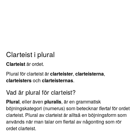
Clarteist i plural
Clarteist
är ordet.
Plural för clarteist är
clarteister
,
clarteisterna
,
clarteisters
och
clarteisternas
.
Vad är plural för clarteist?
Plural
, eller även
pluralis
, är en grammatisk
böjningskategori (numerus) som betecknar
flertal
för ordet
clarteist. Plural av clarteist är alltså en böjningsform som
används när man talar om flertal av någonting som rör
ordet clarteist.