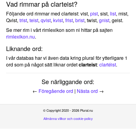
Vad rimmar på clarteist?
Följande ord rimmar med clarteist: vist,
pist
, sist,
list
, mist,
Qvist,
trist
,
teist
,
qvist
,
kvist
,
frist
,
brist
, twist,
gnist
, geist.
Se mer rim i vårt rimlexikon som ni hittar på sajten
rimlexikon.nu
.
Liknande ord:
I vår databas har vi även data kring plural för ytterligare 1
ord som på något sätt liknar ordet
clarteist
:
clartéist
.
Se närliggande ord:
←
Föregående ord
|
Nästa ord
→
© Copyright 2020 - 2026 Plural.nu
Allmänna villkor och cookie-policy