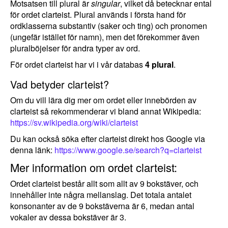
Motsatsen till plural är
singular
, vilket då betecknar ental
för ordet clarteist. Plural används i första hand för
ordklasserna substantiv (saker och ting) och pronomen
(ungefär istället för namn), men det förekommer även
pluralböjelser för andra typer av ord.
För ordet clarteist har vi i vår databas
4 plural
.
Vad betyder clarteist?
Om du vill lära dig mer om ordet eller innebörden av
clarteist så rekommenderar vi bland annat Wikipedia:
https://sv.wikipedia.org/wiki/clarteist
Du kan också söka efter clarteist direkt hos Google via
denna länk:
https://www.google.se/search?q=clarteist
Mer information om ordet clarteist:
Ordet clarteist består allt som allt av 9 bokstäver, och
innehåller inte några mellanslag. Det totala antalet
konsonanter av de 9 bokstäverna är 6, medan antal
vokaler av dessa bokstäver är 3.