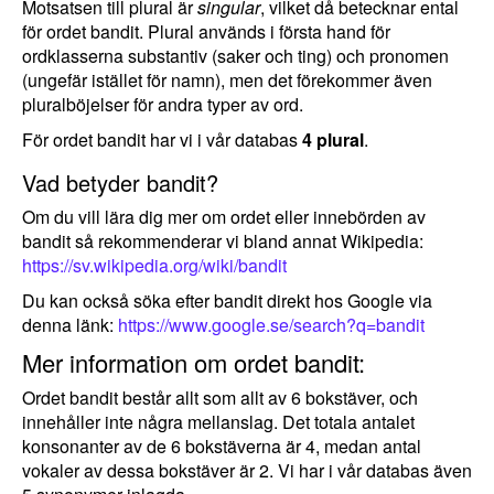
Motsatsen till plural är
singular
, vilket då betecknar ental
för ordet bandit. Plural används i första hand för
ordklasserna substantiv (saker och ting) och pronomen
(ungefär istället för namn), men det förekommer även
pluralböjelser för andra typer av ord.
För ordet bandit har vi i vår databas
4 plural
.
Vad betyder bandit?
Om du vill lära dig mer om ordet eller innebörden av
bandit så rekommenderar vi bland annat Wikipedia:
https://sv.wikipedia.org/wiki/bandit
Du kan också söka efter bandit direkt hos Google via
denna länk:
https://www.google.se/search?q=bandit
Mer information om ordet bandit:
Ordet bandit består allt som allt av 6 bokstäver, och
innehåller inte några mellanslag. Det totala antalet
konsonanter av de 6 bokstäverna är 4, medan antal
vokaler av dessa bokstäver är 2. Vi har i vår databas även