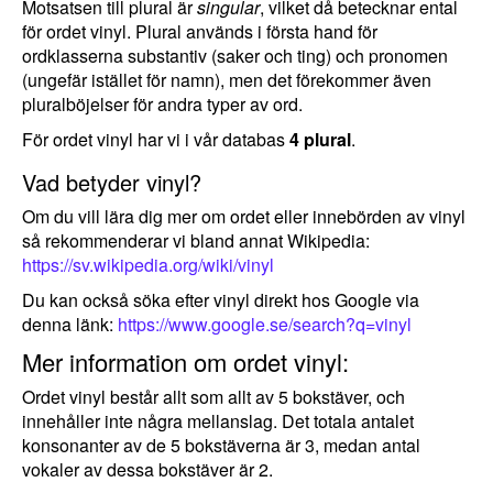
Motsatsen till plural är
singular
, vilket då betecknar ental
för ordet vinyl. Plural används i första hand för
ordklasserna substantiv (saker och ting) och pronomen
(ungefär istället för namn), men det förekommer även
pluralböjelser för andra typer av ord.
För ordet vinyl har vi i vår databas
4 plural
.
Vad betyder vinyl?
Om du vill lära dig mer om ordet eller innebörden av vinyl
så rekommenderar vi bland annat Wikipedia:
https://sv.wikipedia.org/wiki/vinyl
Du kan också söka efter vinyl direkt hos Google via
denna länk:
https://www.google.se/search?q=vinyl
Mer information om ordet vinyl:
Ordet vinyl består allt som allt av 5 bokstäver, och
innehåller inte några mellanslag. Det totala antalet
konsonanter av de 5 bokstäverna är 3, medan antal
vokaler av dessa bokstäver är 2.