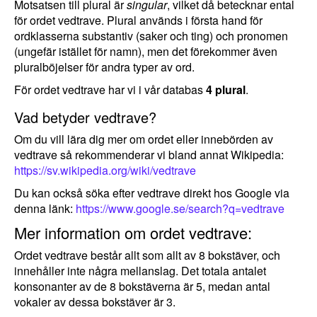
Motsatsen till plural är
singular
, vilket då betecknar ental
för ordet vedtrave. Plural används i första hand för
ordklasserna substantiv (saker och ting) och pronomen
(ungefär istället för namn), men det förekommer även
pluralböjelser för andra typer av ord.
För ordet vedtrave har vi i vår databas
4 plural
.
Vad betyder vedtrave?
Om du vill lära dig mer om ordet eller innebörden av
vedtrave så rekommenderar vi bland annat Wikipedia:
https://sv.wikipedia.org/wiki/vedtrave
Du kan också söka efter vedtrave direkt hos Google via
denna länk:
https://www.google.se/search?q=vedtrave
Mer information om ordet vedtrave:
Ordet vedtrave består allt som allt av 8 bokstäver, och
innehåller inte några mellanslag. Det totala antalet
konsonanter av de 8 bokstäverna är 5, medan antal
vokaler av dessa bokstäver är 3.