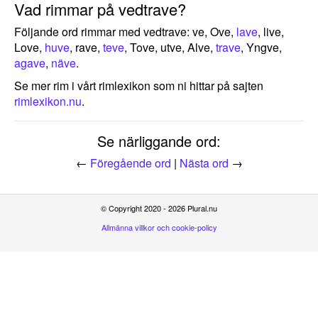
Vad rimmar på vedtrave?
Följande ord rimmar med vedtrave: ve, Ove,
lave
, live,
Love,
huve
, rave,
teve
, Tove, utve, Alve,
trave
, Yngve,
agave
,
näve
.
Se mer rim i vårt rimlexikon som ni hittar på sajten
rimlexikon.nu
.
Se närliggande ord:
←
Föregående ord
|
Nästa ord
→
© Copyright 2020 - 2026 Plural.nu
Allmänna villkor och cookie-policy