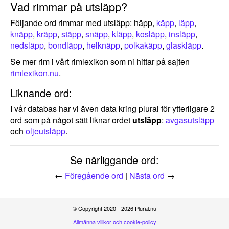
Vad rimmar på utsläpp?
Följande ord rimmar med utsläpp: häpp,
käpp
,
läpp
,
knäpp
,
kräpp
,
stäpp
,
snäpp
,
kläpp
,
kosläpp
,
insläpp
,
nedsläpp
,
bondläpp
,
helknäpp
,
polkakäpp
,
glaskläpp
.
Se mer rim i vårt rimlexikon som ni hittar på sajten
rimlexikon.nu
.
Liknande ord:
I vår databas har vi även data kring plural för ytterligare 2
ord som på något sätt liknar ordet
utsläpp
:
avgasutsläpp
och
oljeutsläpp
.
Se närliggande ord:
←
Föregående ord
|
Nästa ord
→
© Copyright 2020 - 2026 Plural.nu
Allmänna villkor och cookie-policy