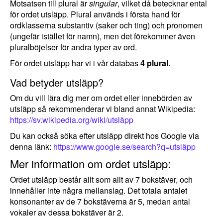
Motsatsen till plural är
singular
, vilket då betecknar ental
för ordet utsläpp. Plural används i första hand för
ordklasserna substantiv (saker och ting) och pronomen
(ungefär istället för namn), men det förekommer även
pluralböjelser för andra typer av ord.
För ordet utsläpp har vi i vår databas
4 plural
.
Vad betyder utsläpp?
Om du vill lära dig mer om ordet eller innebörden av
utsläpp så rekommenderar vi bland annat Wikipedia:
https://sv.wikipedia.org/wiki/utsläpp
Du kan också söka efter utsläpp direkt hos Google via
denna länk:
https://www.google.se/search?q=utsläpp
Mer information om ordet utsläpp:
Ordet utsläpp består allt som allt av 7 bokstäver, och
innehåller inte några mellanslag. Det totala antalet
konsonanter av de 7 bokstäverna är 5, medan antal
vokaler av dessa bokstäver är 2.