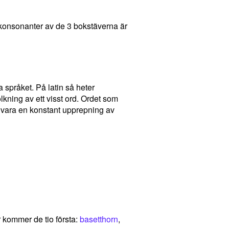
et konsonanter av de 3 bokstäverna är
a språket. På latin så heter
ning av ett visst ord. Ordet som
et vara en konstant upprepning av
 kommer de tio första:
basetthorn
,