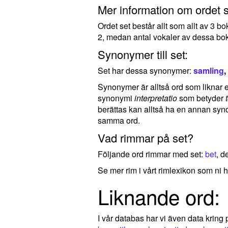
Mer information om ordet s
Ordet set består allt som allt av 3 b
2, medan antal vokaler av dessa bok
Synonymer till set:
Set har dessa synonymer:
samling
,
Synonymer är alltså ord som liknar ell
synonymi
interpretatio
som betyder
berättas kan alltså ha en annan syno
samma ord.
Vad rimmar på set?
Följande ord rimmar med set:
bet
, d
Se mer rim i vårt rimlexikon som ni h
Liknande ord:
I vår databas har vi även data kring p