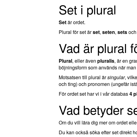
Set i plural
Set
är ordet.
Plural för set är
set
,
seten
,
sets
oc
Vad är plural f
Plural
, eller även
pluralis
, är en g
böjningsform som används när man ta
Motsatsen till plural är
singular
, vil
och ting) och pronomen (ungefär istä
För ordet set har vi i vår databas
4 p
Vad betyder s
Om du vill lära dig mer om ordet el
Du kan också söka efter set direkt 