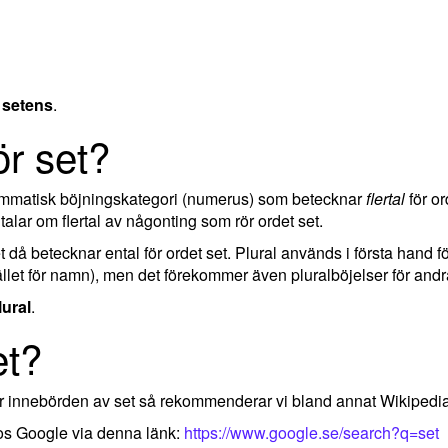
h
setens
.
ör set?
rammatisk böjningskategori (numerus) som betecknar
flertal
för or
lar om flertal av någonting som rör ordet set.
ket då betecknar ental för ordet set. Plural används i första hand 
llet för namn), men det förekommer även pluralböjelser för andra
lural
.
et?
ler innebörden av set så rekommenderar vi bland annat Wikipedi
hos Google via denna länk:
https://www.google.se/search?q=set