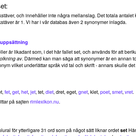
et:
okstäver, och innehåller inte några mellanslag. Det totala antal
stäver är 1. Vi har i vår databas även 2 synonymer inlagda.
uppsättning
er är likadant som, i det här fallet set, och används för att berik
tolkning av
. Därmed kan man säga att synonymer är en annan tolk
nym vilket underlättar språk vid tal och skrift - annars skulle d
et,
fet
,
get
,
het
,
jet
, tet,
diet
, dret, eget,
gnet
, klet,
poet
,
smet
,
vret
.
ittar på sajten
rimlexikon.nu
.
lural för ytterligare 31 ord som på något sätt liknar ordet
set
Här