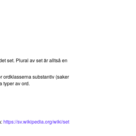
det set. Plural av set är alltså en
för ordklasserna substantiv (saker
 typer av ord.
a:
https://sv.wikipedia.org/wiki/set