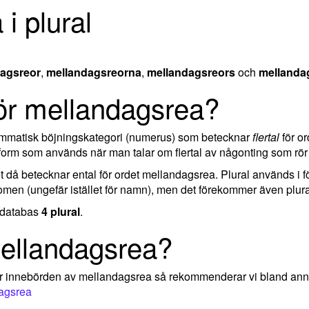
i plural
agsreor
,
mellandagsreorna
,
mellandagsreors
och
mellanda
för mellandagsrea?
rammatisk böjningskategori (numerus) som betecknar
flertal
för or
form som används när man talar om flertal av någonting som rör
ket då betecknar ental för ordet mellandagsrea. Plural används i 
omen (ungefär istället för namn), men det förekommer även plural
r databas
4 plural
.
ellandagsrea?
ler innebörden av mellandagsrea så rekommenderar vi bland ann
dagsrea