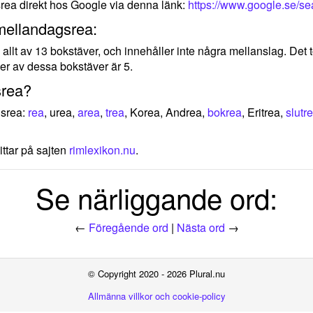
rea direkt hos Google via denna länk:
https://www.google.se/s
mellandagsrea:
allt av 13 bokstäver, och innehåller inte några mellanslag. Det 
er av dessa bokstäver är 5.
srea?
gsrea:
rea
, urea,
area
,
trea
, Korea, Andrea,
bokrea
, Eritrea,
slutr
ittar på sajten
rimlexikon.nu
.
Se närliggande ord:
←
Föregående ord
|
Nästa ord
→
© Copyright 2020 - 2026 Plural.nu
Allmänna villkor och cookie-policy