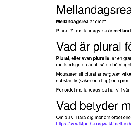
Mellandagsrea 
Mellandagsrea
är ordet.
Plural för mellandagsrea är
melland
Vad är plural 
Plural
, eller även
pluralis
, är en g
mellandagsrea är alltså en böjnings
Motsatsen till plural är
singular
, vil
substantiv (saker och ting) och pron
För ordet mellandagsrea har vi i vå
Vad betyder m
Om du vill lära dig mer om ordet el
https://sv.wikipedia.org/wiki/mellan