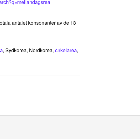
earch?q=mellandagsrea
totala antalet konsonanter av de 13
ea
, Sydkorea, Nordkorea,
cirkelarea
,