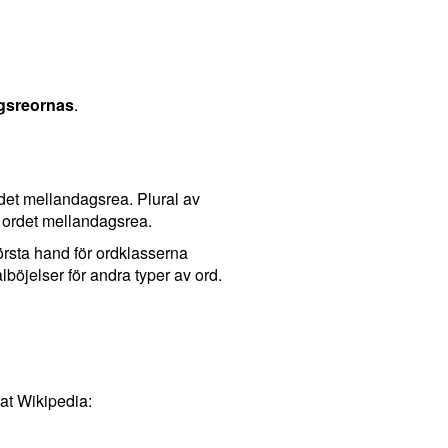
gsreornas
.
det mellandagsrea. Plural av
 ordet mellandagsrea.
första hand för ordklasserna
böjelser för andra typer av ord.
at Wikipedia: