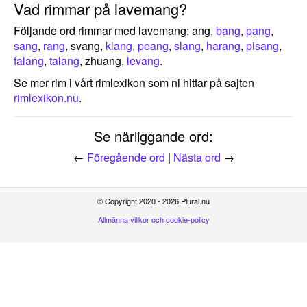
Vad rimmar på lavemang?
Följande ord rimmar med lavemang: ang,
bang
,
pang
,
sang
,
rang
, svang,
klang
,
peang
,
slang
,
harang
,
pisang
,
falang
,
talang
, zhuang,
levang
.
Se mer rim i vårt rimlexikon som ni hittar på sajten
rimlexikon.nu
.
Se närliggande ord:
←
Föregående ord
|
Nästa ord
→
© Copyright 2020 - 2026 Plural.nu
Allmänna villkor och cookie-policy