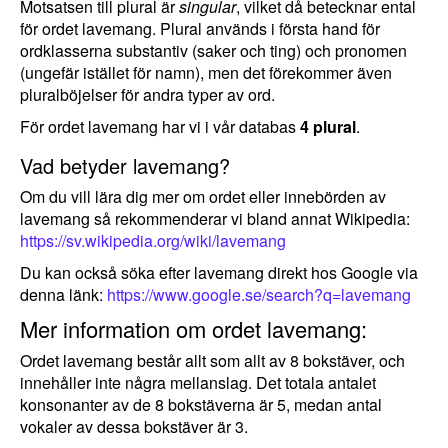
Motsatsen till plural är
singular
, vilket då betecknar ental
för ordet lavemang. Plural används i första hand för
ordklasserna substantiv (saker och ting) och pronomen
(ungefär istället för namn), men det förekommer även
pluralböjelser för andra typer av ord.
För ordet lavemang har vi i vår databas
4 plural
.
Vad betyder lavemang?
Om du vill lära dig mer om ordet eller innebörden av
lavemang så rekommenderar vi bland annat Wikipedia:
https://sv.wikipedia.org/wiki/lavemang
Du kan också söka efter lavemang direkt hos Google via
denna länk:
https://www.google.se/search?q=lavemang
Mer information om ordet lavemang:
Ordet lavemang består allt som allt av 8 bokstäver, och
innehåller inte några mellanslag. Det totala antalet
konsonanter av de 8 bokstäverna är 5, medan antal
vokaler av dessa bokstäver är 3.