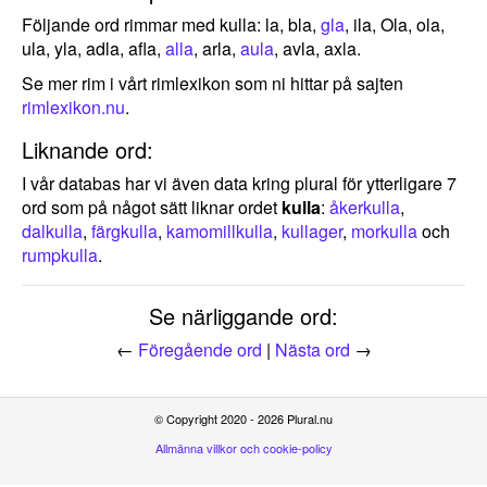
Följande ord rimmar med kulla: la, bla,
gla
, ila, Ola, ola,
ula, yla, adla, afla,
alla
, arla,
aula
, avla, axla.
Se mer rim i vårt rimlexikon som ni hittar på sajten
rimlexikon.nu
.
Liknande ord:
I vår databas har vi även data kring plural för ytterligare 7
ord som på något sätt liknar ordet
kulla
:
åkerkulla
,
dalkulla
,
färgkulla
,
kamomillkulla
,
kullager
,
morkulla
och
rumpkulla
.
Se närliggande ord:
←
Föregående ord
|
Nästa ord
→
© Copyright 2020 - 2026 Plural.nu
Allmänna villkor och cookie-policy