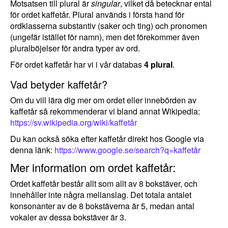
Motsatsen till plural är
singular
, vilket då betecknar ental
för ordet kaffetår. Plural används i första hand för
ordklasserna substantiv (saker och ting) och pronomen
(ungefär istället för namn), men det förekommer även
pluralböjelser för andra typer av ord.
För ordet kaffetår har vi i vår databas
4 plural
.
Vad betyder kaffetår?
Om du vill lära dig mer om ordet eller innebörden av
kaffetår så rekommenderar vi bland annat Wikipedia:
https://sv.wikipedia.org/wiki/kaffetår
Du kan också söka efter kaffetår direkt hos Google via
denna länk:
https://www.google.se/search?q=kaffetår
Mer information om ordet kaffetår:
Ordet kaffetår består allt som allt av 8 bokstäver, och
innehåller inte några mellanslag. Det totala antalet
konsonanter av de 8 bokstäverna är 5, medan antal
vokaler av dessa bokstäver är 3.