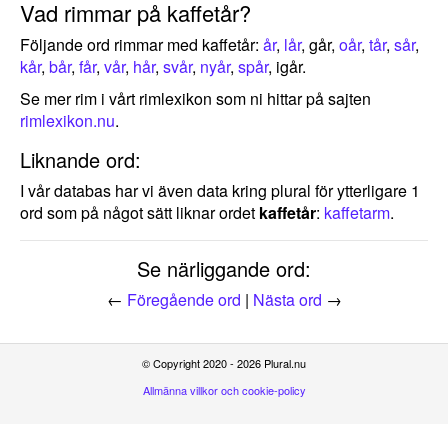
Vad rimmar på kaffetår?
Följande ord rimmar med kaffetår:
år
,
lår
, går,
oår
,
tår
,
sår
,
kår
,
bår
,
får
,
vår
,
hår
,
svår
,
nyår
,
spår
, igår.
Se mer rim i vårt rimlexikon som ni hittar på sajten
rimlexikon.nu
.
Liknande ord:
I vår databas har vi även data kring plural för ytterligare 1
ord som på något sätt liknar ordet
kaffetår
:
kaffetarm
.
Se närliggande ord:
←
Föregående ord
|
Nästa ord
→
© Copyright 2020 - 2026 Plural.nu
Allmänna villkor och cookie-policy