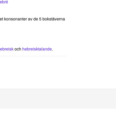
hebré
talet konsonanter av de 5 bokstäverna
ebreisk
och
hebreisktalande
.