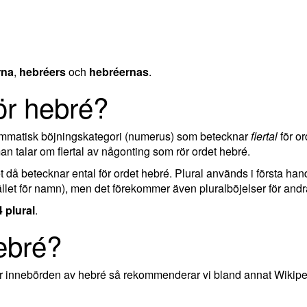
rna
,
hebréers
och
hebréernas
.
för hebré?
rammatisk böjningskategori (numerus) som betecknar
flertal
för or
 talar om flertal av någonting som rör ordet hebré.
ket då betecknar ental för ordet hebré. Plural används i första ha
llet för namn), men det förekommer även pluralböjelser för andra
4 plural
.
ebré?
ler innebörden av hebré så rekommenderar vi bland annat Wikipe