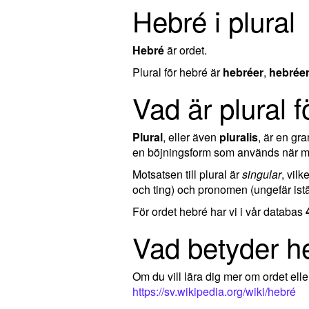
Hebré i plural
Hebré
är ordet.
Plural för hebré är
hebréer
,
hebrée
Vad är plural 
Plural
, eller även
pluralis
, är en g
en böjningsform som används när man
Motsatsen till plural är
singular
, vil
och ting) och pronomen (ungefär istä
För ordet hebré har vi i vår databas
Vad betyder h
Om du vill lära dig mer om ordet el
https://sv.wikipedia.org/wiki/hebré