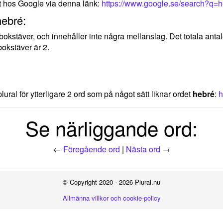
t hos Google via denna länk:
https://www.google.se/search?q=
hebré:
5 bokstäver, och innehåller inte några mellanslag. Det totala an
okstäver är 2.
lural för ytterligare 2 ord som på något sätt liknar ordet
hebré
:
h
Se närliggande ord:
←
Föregående ord
|
Nästa ord
→
© Copyright 2020 - 2026 Plural.nu
Allmänna villkor och cookie-policy