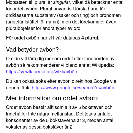
Motsatsen till plural är
singular
, vilket då betecknar ental
för ordet avbön. Plural används i första hand för
ordklasserna substantiv (saker och ting) och pronomen
(ungefär istället för namn), men det förekommer även
pluralböjelser för andra typer av ord.
För ordet avbön har vi i vår databas
4 plural
.
Vad betyder avbön?
Om du vill lära dig mer om ordet eller innebörden av
avbön så rekommenderar vi bland annat Wikipedia:
https://sv.wikipedia.org/wiki/avbön
Du kan också söka efter avbön direkt hos Google via
denna länk:
https://www.google.se/search?q=avbön
Mer information om ordet avbön:
Ordet avbön består allt som allt av 5 bokstäver, och
innehåller inte några mellanslag. Det totala antalet
konsonanter av de 5 bokstäverna är 3, medan antal
vokaler av dessa bokstäver är 2.